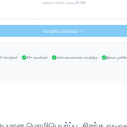
அதிகபட்ச கோப்பு அளவு 80 MB
மொழிபெயர்க்கவும்
0+ மொழிகள்
30+ வடிவங்கள்
அசல் தளவமைப்பை வைத்திரு
இலவச முன்னோ
லியமான மொழிபெயர்ப்பு, சிறந்த வடிவம