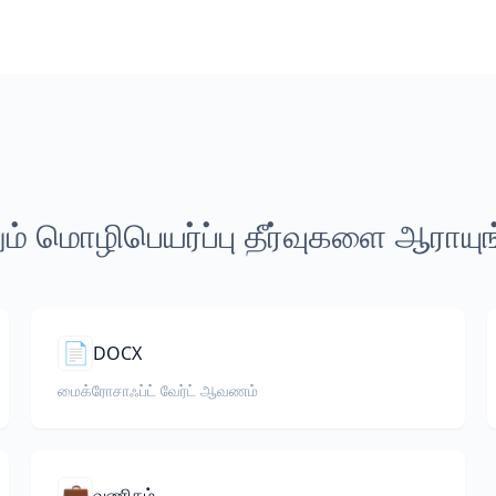
ம் மொழிபெயர்ப்பு தீர்வுகளை ஆராயு
📄
DOCX
மைக்ரோசாஃப்ட் வேர்ட் ஆவணம்
💼
வணிகம்