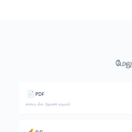
மேலு
📄
PDF
கையடக்க ஆவண வடிவம்
💰
நிதி