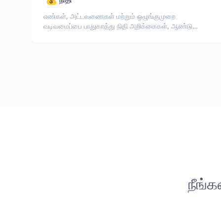
எண்கள், அட்டவணைகள் மற்றும் ஒழுங்குமுறை
வடிவமைப்பை பாதுகாத்து நிதி அறிக்கைகள், ஆண்டு
அறிக்கைகள், முதலீட்டாளர் ஆவணங்கள் மற்றும்
ஒழுங்குமுறை தாக்கல்களை மொழிபெயர்க்கவும்.
நீங்