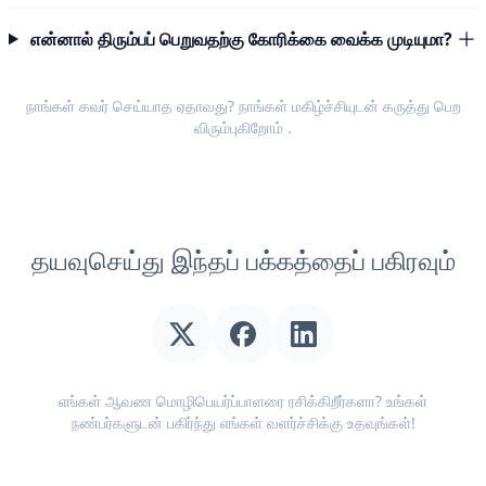
என்னால் திரும்பப் பெறுவதற்கு கோரிக்கை வைக்க முடியுமா?
நாங்கள் கவர் செய்யாத ஏதாவது? நாங்கள் மகிழ்ச்சியுடன்
கருத்து பெற
விரும்புகிறோம்
.
தயவுசெய்து இந்தப் பக்கத்தைப் பகிரவும்
எங்கள் ஆவண மொழிபெயர்ப்பாளரை ரசிக்கிறீர்களா? உங்கள்
நண்பர்களுடன் பகிர்ந்து எங்கள் வளர்ச்சிக்கு உதவுங்கள்!