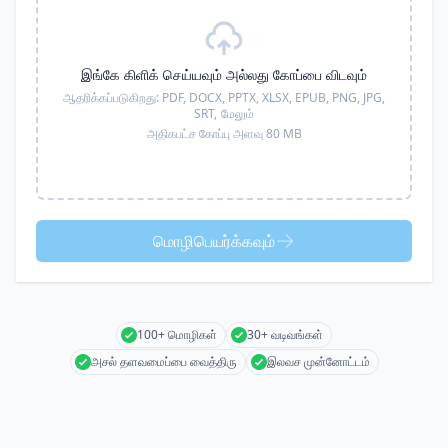
இங்கே கிளிக் செய்யவும் அல்லது கோப்பை விடவும்
ஆதரிக்கப்படுகிறது:
PDF, DOCX, PPTX, XLSX, EPUB, PNG, JPG,
SRT,
மேலும்
அதிகபட்ச கோப்பு அளவு 80 MB
மொழிபெயர்க்கவும்
100+ மொழிகள்
30+ வடிவங்கள்
அசல் தளவமைப்பை வைத்திரு
இலவச முன்னோட்டம்