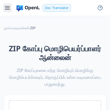
Doc Translator
முகப்பு
›
வடிவங்கள்
›
ZIP
ZIP கோப்பு மொழிபெயர்ப்பாளர்
ஆன்லைன்
ZIP கோப்புகளை எந்த மொழியும் மொழிக்கு
மொழிபெயர்க்கவும், தொகுப்பில் உள்ள வடிவமைப்பை
பாதுகாத்து.