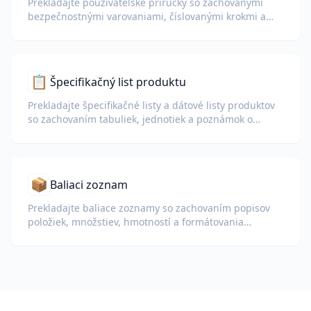
Prekladajte používateľské príručky so zachovanými
bezpečnostnými varovaniami, číslovanými krokmi a
diagramami.
📋
Špecifikačný list produktu
Prekladajte špecifikačné listy a dátové listy produktov
so zachovaním tabuliek, jednotiek a poznámok o
zhode.
📦
Baliaci zoznam
Prekladajte baliace zoznamy so zachovaním popisov
položiek, množstiev, hmotností a formátovania
tabuliek pre colné a logistické účely.