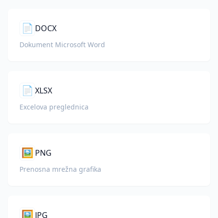
📄
DOCX
Dokument Microsoft Word
📄
XLSX
Excelova preglednica
🖼️
PNG
Prenosna mrežna grafika
🖼️
JPG