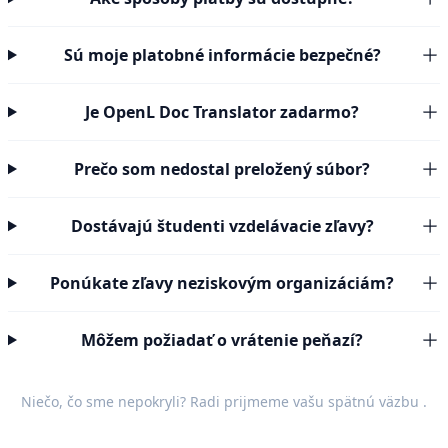
Sú moje platobné informácie bezpečné?
Je OpenL Doc Translator zadarmo?
Prečo som nedostal preložený súbor?
Dostávajú študenti vzdelávacie zľavy?
Ponúkate zľavy neziskovým organizáciám?
Môžem požiadať o vrátenie peňazí?
Niečo, čo sme nepokryli? Radi prijmeme vašu
spätnú väzbu
.