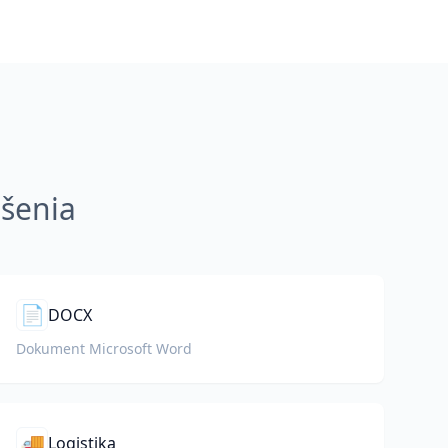
ešenia
📄
DOCX
Dokument Microsoft Word
🚚
Logistika