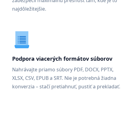
zabezpečil maximálnu presnosť tam, kde je to
najdôležitejšie.
Podpora viacerých formátov súborov
Nahrávajte priamo súbory PDF, DOCX, PPTX,
XLSX, CSV, EPUB a SRT. Nie je potrebná žiadna
konverzia – stačí pretiahnuť, pustiť a prekladať.