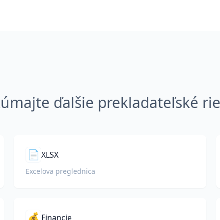
úmajte ďalšie prekladateľské ri
📄
XLSX
Excelova preglednica
💰
Financie