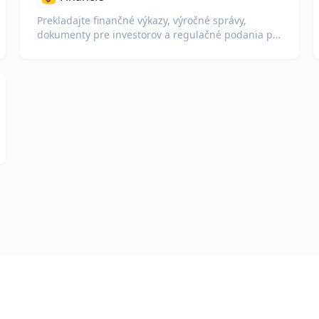
Prekladajte finančné výkazy, výročné správy,
dokumenty pre investorov a regulačné podania pri
zachovaní čísel, tabuliek a formátovania zhody.