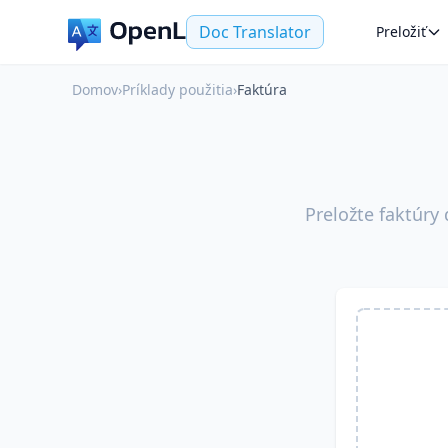
Doc Translator
Preložiť
Domov
›
Príklady použitia
›
Faktúra
Preložte faktúr