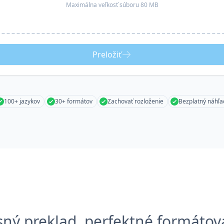
Maximálna veľkosť súboru 80 MB
Preložiť
100+ jazykov
30+ formátov
Zachovať rozloženie
Bezplatný náhľa
sný preklad, perfektné formátov