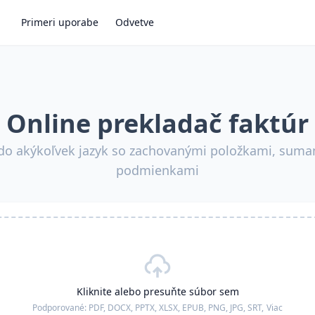
Primeri uporabe
Odvetve
Online prekladač faktúr
y do akýkoľvek jazyk so zachovanými položkami, sum
podmienkami
Kliknite alebo presuňte súbor sem
Podporované:
PDF, DOCX, PPTX, XLSX, EPUB, PNG, JPG, SRT,
Viac