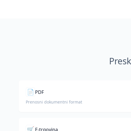
Presk
📄
PDF
Prenosni dokumentni format
🛒
E-trgovina