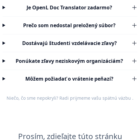
Je OpenL Doc Translator zadarmo?
Prečo som nedostal preložený súbor?
Dostávajú študenti vzdelávacie zľavy?
Ponúkate zľavy neziskovým organizáciám?
Môžem požiadať o vrátenie peňazí?
Niečo, čo sme nepokryli? Radi prijmeme vašu
spätnú väzbu
.
Prosím, zdieľajte túto stránku