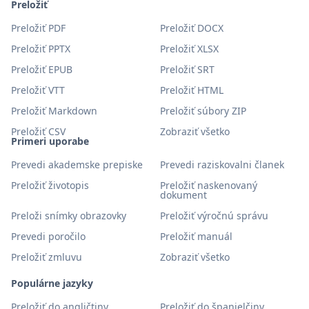
Preložiť
Preložiť PDF
Preložiť DOCX
Preložiť PPTX
Preložiť XLSX
Preložiť EPUB
Preložiť SRT
Preložiť VTT
Preložiť HTML
Preložiť Markdown
Preložiť súbory ZIP
Preložiť CSV
Zobraziť všetko
Primeri uporabe
Prevedi akademske prepiske
Prevedi raziskovalni članek
Preložiť životopis
Preložiť naskenovaný
dokument
Preloži snímky obrazovky
Preložiť výročnú správu
Prevedi poročilo
Preložiť manuál
Preložiť zmluvu
Zobraziť všetko
Populárne jazyky
Preložiť do angličtiny
Preložiť do španielčiny