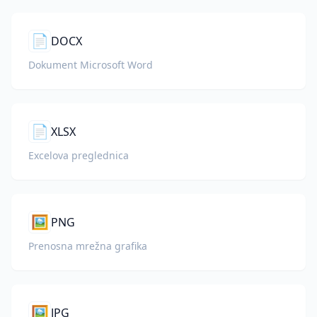
📄
DOCX
Dokument Microsoft Word
📄
XLSX
Excelova preglednica
🖼️
PNG
Prenosna mrežna grafika
🖼️
JPG