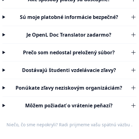
Sú moje platobné informácie bezpečné?
Je OpenL Doc Translator zadarmo?
Prečo som nedostal preložený súbor?
Dostávajú študenti vzdelávacie zľavy?
Ponúkate zľavy neziskovým organizáciám?
Môžem požiadať o vrátenie peňazí?
Niečo, čo sme nepokryli? Radi prijmeme vašu
spätnú väzbu
.