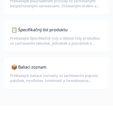
Prekladajte používateľské príručky so zachovanými
bezpečnostnými varovaniami, číslovanými krokmi a
diagramami.
📋
Špecifikačný list produktu
Prekladajte špecifikačné listy a dátové listy produktov
so zachovaním tabuliek, jednotiek a poznámok o
zhode.
📦
Baliaci zoznam
Prekladajte baliace zoznamy so zachovaním popisov
položiek, množstiev, hmotností a formátovania
tabuliek pre colné a logistické účely.