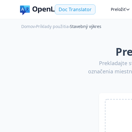
Doc Translator
Preložiť
Domov
›
Príklady použitia
›
Stavebný výkres
Pr
Prekladajte 
označenia miestn