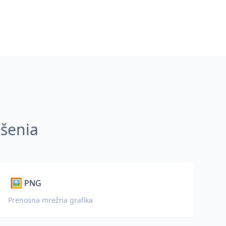
ešenia
🖼️
PNG
Prenosna mrežna grafika