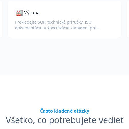
🏭
Výroba
Prekladajte SOP, technické príručky, ISO
dokumentáciu a špecifikácie zariadení pre
globálne závody a dodávateľské reťazce.
Často kladené otázky
Všetko, co potrebujete vedieť