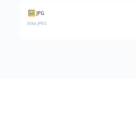
🖼️
JPG
Slika JPEG