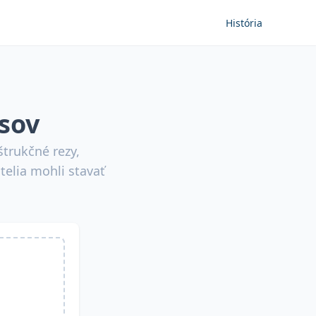
História
sov
trukčné rezy,
elia mohli stavať