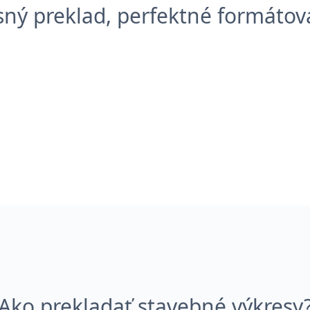
sný preklad, perfektné formátov
Ako prekladať stavebné výkresy