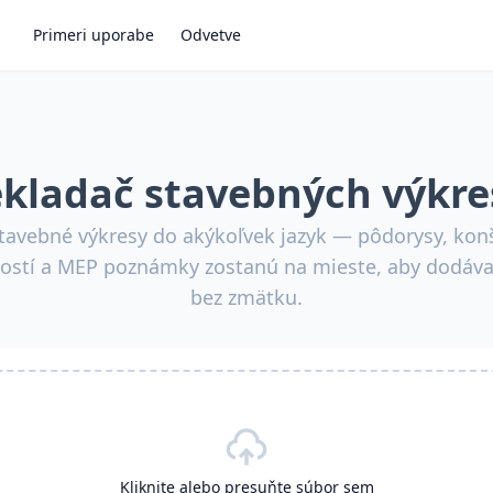
Primeri uporabe
Odvetve
ekladač stavebných výkre
stavebné výkresy do akýkoľvek jazyk — pôdorysy, konš
ostí a MEP poznámky zostanú na mieste, aby dodávat
bez zmätku.
Kliknite alebo presuňte súbor sem