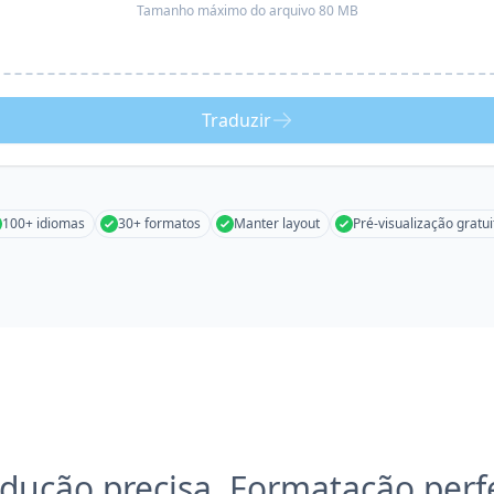
Tamanho máximo do arquivo 80 MB
Traduzir
100+ idiomas
30+ formatos
Manter layout
Pré-visualização gratui
dução precisa, Formatação perf