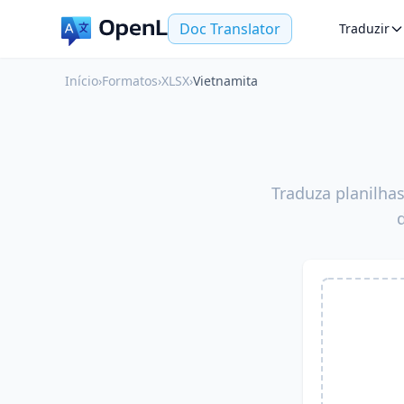
Doc Translator
Traduzir
Início
›
Formatos
›
XLSX
›
Vietnamita
Traduza planilha