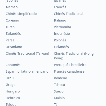
Japonês
Javanês
Alemão
Francês
Chinês simplificado
Chinês Tradicional
Coreano
Italiano
Turco
Vietnamita
Tailandês
Indonésio
Persa
Polonês
Ucraniano
Holandês
Chinês Tradicional (Taiwan)
Chinês Tradicional (Hong
Kong)
Cantonês
Português brasileiro
Espanhol latino-americano
Francês canadense
Urdu
Romeno
Grego
Tcheco
Húngaro
Sueco
Hebraico
Malaio
Telugu
Tâmil