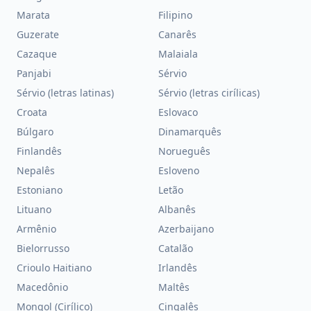
Marata
Filipino
Guzerate
Canarês
Cazaque
Malaiala
Panjabi
Sérvio
Sérvio (letras latinas)
Sérvio (letras cirílicas)
Croata
Eslovaco
Búlgaro
Dinamarquês
Finlandês
Norueguês
Nepalês
Esloveno
Estoniano
Letão
Lituano
Albanês
Armênio
Azerbaijano
Bielorrusso
Catalão
Crioulo Haitiano
Irlandês
Macedônio
Maltês
Mongol (Cirílico)
Cingalês