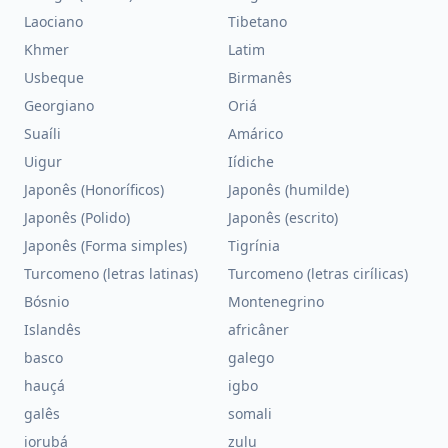
Laociano
Tibetano
Khmer
Latim
Usbeque
Birmanês
Georgiano
Oriá
Suaíli
Amárico
Uigur
Iídiche
Japonês (Honoríficos)
Japonês (humilde)
Japonês (Polido)
Japonês (escrito)
Japonês (Forma simples)
Tigrínia
Turcomeno (letras latinas)
Turcomeno (letras cirílicas)
Bósnio
Montenegrino
Islandês
africâner
basco
galego
hauçá
igbo
galês
somali
iorubá
zulu