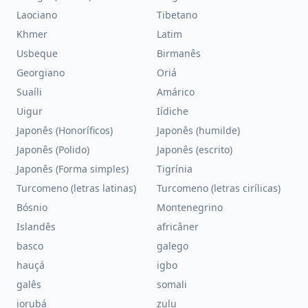
Laociano
Tibetano
Khmer
Latim
Usbeque
Birmanês
Georgiano
Oriá
Suaíli
Amárico
Uigur
Iídiche
Japonês (Honoríficos)
Japonês (humilde)
Japonês (Polido)
Japonês (escrito)
Japonês (Forma simples)
Tigrínia
Turcomeno (letras latinas)
Turcomeno (letras cirílicas)
Bósnio
Montenegrino
Islandês
africâner
basco
galego
hauçá
igbo
galês
somali
iorubá
zulu