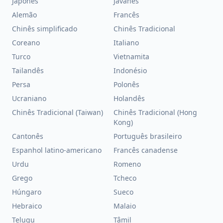
Japonês
Javanês
Alemão
Francês
Chinês simplificado
Chinês Tradicional
Coreano
Italiano
Turco
Vietnamita
Tailandês
Indonésio
Persa
Polonês
Ucraniano
Holandês
Chinês Tradicional (Taiwan)
Chinês Tradicional (Hong
Kong)
Cantonês
Português brasileiro
Espanhol latino-americano
Francês canadense
Urdu
Romeno
Grego
Tcheco
Húngaro
Sueco
Hebraico
Malaio
Telugu
Tâmil