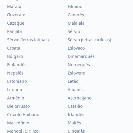
Marata
Filipino
Guzerate
Canarês
Cazaque
Malaiala
Panjabi
Sérvio
Sérvio (letras latinas)
Sérvio (letras cirílicas)
Croata
Eslovaco
Búlgaro
Dinamarquês
Finlandês
Norueguês
Nepalês
Esloveno
Estoniano
Letão
Lituano
Albanês
Armênio
Azerbaijano
Bielorrusso
Catalão
Crioulo Haitiano
Irlandês
Macedônio
Maltês
Mongol (Cirílico)
Cingalês