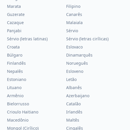
Marata
Filipino
Guzerate
Canarês
Cazaque
Malaiala
Panjabi
Sérvio
Sérvio (letras latinas)
Sérvio (letras cirílicas)
Croata
Eslovaco
Búlgaro
Dinamarquês
Finlandês
Norueguês
Nepalês
Esloveno
Estoniano
Letão
Lituano
Albanês
Armênio
Azerbaijano
Bielorrusso
Catalão
Crioulo Haitiano
Irlandês
Macedônio
Maltês
Mongol (Cirílico)
Cingalês