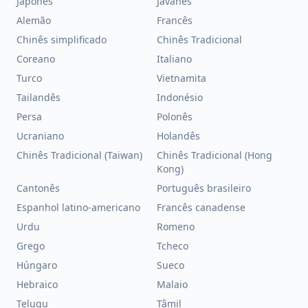
Japonês
Javanês
Alemão
Francês
Chinês simplificado
Chinês Tradicional
Coreano
Italiano
Turco
Vietnamita
Tailandês
Indonésio
Persa
Polonês
Ucraniano
Holandês
Chinês Tradicional (Taiwan)
Chinês Tradicional (Hong
Kong)
Cantonês
Português brasileiro
Espanhol latino-americano
Francês canadense
Urdu
Romeno
Grego
Tcheco
Húngaro
Sueco
Hebraico
Malaio
Telugu
Tâmil