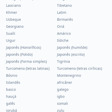
Laociano
Tibetano
Khmer
Latim
Usbeque
Birmanês
Georgiano
Oriá
Suaíli
Amárico
Uigur
Iídiche
Japonês (Honoríficos)
Japonês (humilde)
Japonês (Polido)
Japonês (escrito)
Japonês (Forma simples)
Tigrínia
Turcomeno (letras latinas)
Turcomeno (letras cirílicas)
Bósnio
Montenegrino
Islandês
africâner
basco
galego
hauçá
igbo
galês
somali
iorubá
zulu