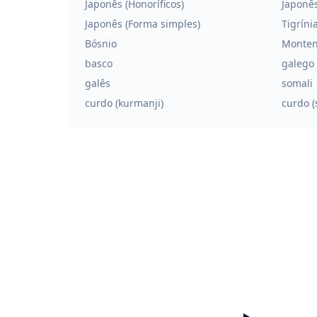
Japonês (Honoríficos)
Japonês
Japonês (Forma simples)
Tigríni
Bósnio
Monten
basco
galego
galês
somali
curdo (kurmanji)
curdo (