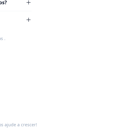
os?
os
.
s ajude a crescer!