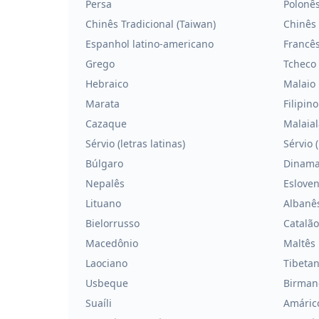
Persa
Polonê
Chinês Tradicional (Taiwan)
Chinês 
Espanhol latino-americano
Francê
Grego
Tcheco
Hebraico
Malaio
Marata
Filipino
Cazaque
Malaial
Sérvio (letras latinas)
Sérvio (
Búlgaro
Dinama
Nepalês
Eslove
Lituano
Albanê
Bielorrusso
Catalão
Macedônio
Maltês
Laociano
Tibeta
Usbeque
Birman
Suaíli
Amáric