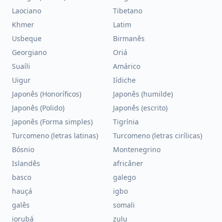
Laociano
Tibetano
Khmer
Latim
Usbeque
Birmanês
Georgiano
Oriá
Suaíli
Amárico
Uigur
Iídiche
Japonês (Honoríficos)
Japonês (humilde)
Japonês (Polido)
Japonês (escrito)
Japonês (Forma simples)
Tigrínia
Turcomeno (letras latinas)
Turcomeno (letras cirílicas)
Bósnio
Montenegrino
Islandês
africâner
basco
galego
hauçá
igbo
galês
somali
iorubá
zulu