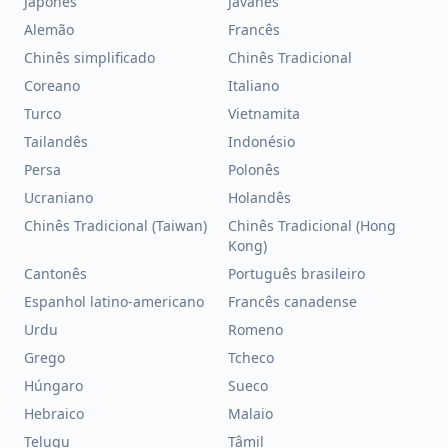
Japonês
Javanês
Alemão
Francês
Chinês simplificado
Chinês Tradicional
Coreano
Italiano
Turco
Vietnamita
Tailandês
Indonésio
Persa
Polonês
Ucraniano
Holandês
Chinês Tradicional (Taiwan)
Chinês Tradicional (Hong
Kong)
Cantonês
Português brasileiro
Espanhol latino-americano
Francês canadense
Urdu
Romeno
Grego
Tcheco
Húngaro
Sueco
Hebraico
Malaio
Telugu
Tâmil