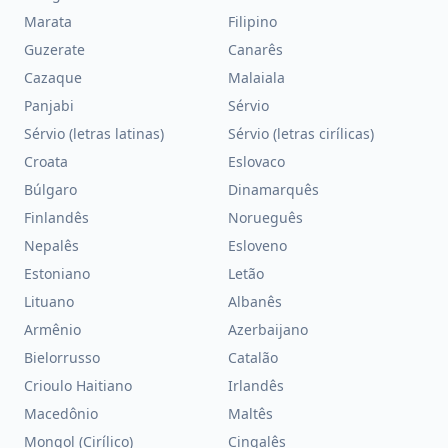
Marata
Filipino
Guzerate
Canarês
Cazaque
Malaiala
Panjabi
Sérvio
Sérvio (letras latinas)
Sérvio (letras cirílicas)
Croata
Eslovaco
Búlgaro
Dinamarquês
Finlandês
Norueguês
Nepalês
Esloveno
Estoniano
Letão
Lituano
Albanês
Armênio
Azerbaijano
Bielorrusso
Catalão
Crioulo Haitiano
Irlandês
Macedônio
Maltês
Mongol (Cirílico)
Cingalês