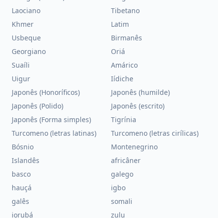
Laociano
Tibetano
Khmer
Latim
Usbeque
Birmanês
Georgiano
Oriá
Suaíli
Amárico
Uigur
Iídiche
Japonês (Honoríficos)
Japonês (humilde)
Japonês (Polido)
Japonês (escrito)
Japonês (Forma simples)
Tigrínia
Turcomeno (letras latinas)
Turcomeno (letras cirílicas)
Bósnio
Montenegrino
Islandês
africâner
basco
galego
hauçá
igbo
galês
somali
iorubá
zulu