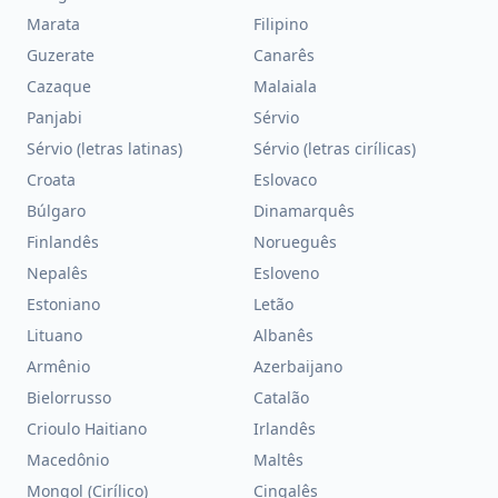
Marata
Filipino
Guzerate
Canarês
Cazaque
Malaiala
Panjabi
Sérvio
Sérvio (letras latinas)
Sérvio (letras cirílicas)
Croata
Eslovaco
Búlgaro
Dinamarquês
Finlandês
Norueguês
Nepalês
Esloveno
Estoniano
Letão
Lituano
Albanês
Armênio
Azerbaijano
Bielorrusso
Catalão
Crioulo Haitiano
Irlandês
Macedônio
Maltês
Mongol (Cirílico)
Cingalês