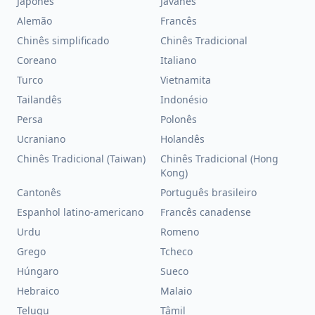
Japonês
Javanês
Alemão
Francês
Chinês simplificado
Chinês Tradicional
Coreano
Italiano
Turco
Vietnamita
Tailandês
Indonésio
Persa
Polonês
Ucraniano
Holandês
Chinês Tradicional (Taiwan)
Chinês Tradicional (Hong
Kong)
Cantonês
Português brasileiro
Espanhol latino-americano
Francês canadense
Urdu
Romeno
Grego
Tcheco
Húngaro
Sueco
Hebraico
Malaio
Telugu
Tâmil