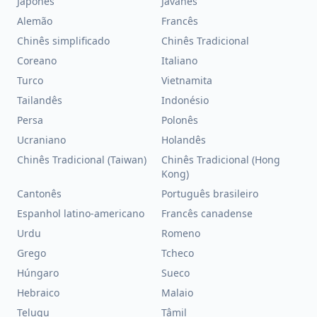
Japonês
Javanês
Alemão
Francês
Chinês simplificado
Chinês Tradicional
Coreano
Italiano
Turco
Vietnamita
Tailandês
Indonésio
Persa
Polonês
Ucraniano
Holandês
Chinês Tradicional (Taiwan)
Chinês Tradicional (Hong
Kong)
Cantonês
Português brasileiro
Espanhol latino-americano
Francês canadense
Urdu
Romeno
Grego
Tcheco
Húngaro
Sueco
Hebraico
Malaio
Telugu
Tâmil