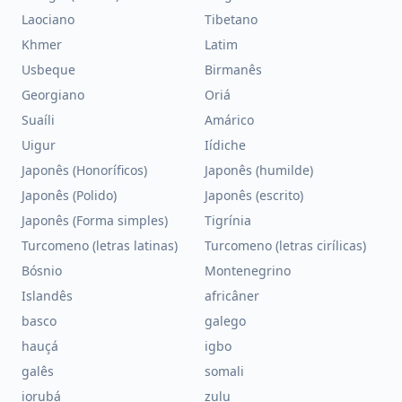
Laociano
Tibetano
Khmer
Latim
Usbeque
Birmanês
Georgiano
Oriá
Suaíli
Amárico
Uigur
Iídiche
Japonês (Honoríficos)
Japonês (humilde)
Japonês (Polido)
Japonês (escrito)
Japonês (Forma simples)
Tigrínia
Turcomeno (letras latinas)
Turcomeno (letras cirílicas)
Bósnio
Montenegrino
Islandês
africâner
basco
galego
hauçá
igbo
galês
somali
iorubá
zulu