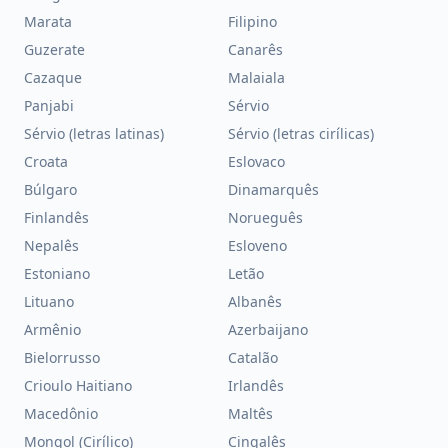
Marata
Filipino
Guzerate
Canarês
Cazaque
Malaiala
Panjabi
Sérvio
Sérvio (letras latinas)
Sérvio (letras cirílicas)
Croata
Eslovaco
Búlgaro
Dinamarquês
Finlandês
Norueguês
Nepalês
Esloveno
Estoniano
Letão
Lituano
Albanês
Armênio
Azerbaijano
Bielorrusso
Catalão
Crioulo Haitiano
Irlandês
Macedônio
Maltês
Mongol (Cirílico)
Cingalês