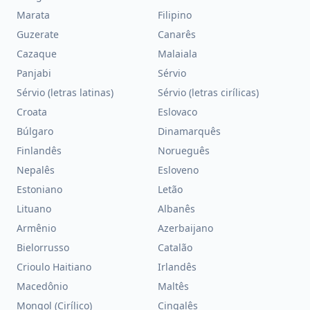
Marata
Filipino
Guzerate
Canarês
Cazaque
Malaiala
Panjabi
Sérvio
Sérvio (letras latinas)
Sérvio (letras cirílicas)
Croata
Eslovaco
Búlgaro
Dinamarquês
Finlandês
Norueguês
Nepalês
Esloveno
Estoniano
Letão
Lituano
Albanês
Armênio
Azerbaijano
Bielorrusso
Catalão
Crioulo Haitiano
Irlandês
Macedônio
Maltês
Mongol (Cirílico)
Cingalês