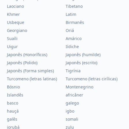
Laociano
Tibetano
Khmer
Latim
Usbeque
Birmanês
Georgiano
Oriá
Suaíli
Amárico
Uigur
Iídiche
Japonês (Honoríficos)
Japonês (humilde)
Japonês (Polido)
Japonês (escrito)
Japonês (Forma simples)
Tigrínia
Turcomeno (letras latinas)
Turcomeno (letras cirílicas)
Bósnio
Montenegrino
Islandês
africâner
basco
galego
hauçá
igbo
galês
somali
iorubá
zulu