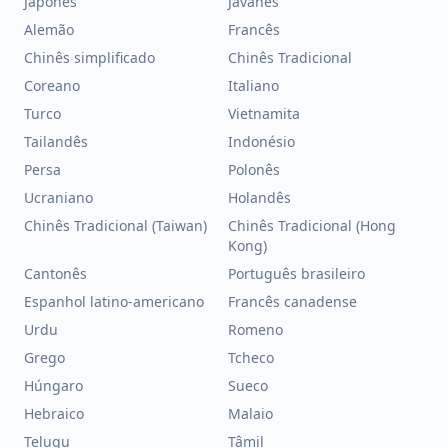
Japonês
Javanês
Alemão
Francês
Chinês simplificado
Chinês Tradicional
Coreano
Italiano
Turco
Vietnamita
Tailandês
Indonésio
Persa
Polonês
Ucraniano
Holandês
Chinês Tradicional (Taiwan)
Chinês Tradicional (Hong
Kong)
Cantonês
Português brasileiro
Espanhol latino-americano
Francês canadense
Urdu
Romeno
Grego
Tcheco
Húngaro
Sueco
Hebraico
Malaio
Telugu
Tâmil