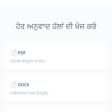
ਹੋਰ ਅਨੁਵਾਦ ਹੱਲਾਂ ਦੀ ਖੋਜ ਕਰੋ
📄
PDF
ਪੋਰਟੇਬਲ ਡੌਕਯੂਮੈਂਟ ਫਾਰਮੈਟ
📄
DOCX
ਮਾਈਕਰੋਸੌਫਟ ਵਰਡ ਡੌਕਯੂਮੈਂਟ