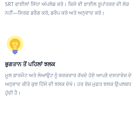
SRT ਫਾਈਲਾਂ ਸਿੱਧਾ ਅੱਪਲੋਡ ਕਰੋ। ਕਿਸੇ ਵੀ ਫਾਈਲ ਰੂਪਾਂਤਰਣ ਦੀ ਲੋੜ
ਨਹੀਂ—ਸਿਰਫ਼ ਡਰੈਗ ਕਰੋ, ਡਰੌਪ ਕਰੋ ਅਤੇ ਅਨੁਵਾਦ ਕਰੋ।
ਭੁਗਤਾਨ ਤੋਂ ਪਹਿਲਾਂ ਝਲਕ
ਮੂਲ ਫਾਰਮੈਟ ਅਤੇ ਲੇਆਉਟ ਨੂੰ ਬਰਕਰਾਰ ਰੱਖਦੇ ਹੋਏ ਆਪਣੇ ਦਸਤਾਵੇਜ਼ ਦੇ
ਅਨੁਵਾਦ ਕੀਤੇ ਕੁਝ ਹਿੱਸੇ ਦੀ ਝਲਕ ਦੇਖੋ। ਹਰ ਰੋਜ਼ ਮੁਫ਼ਤ ਝਲਕ ਉਪਲਬਧ
ਹੁੰਦੀ ਹੈ।