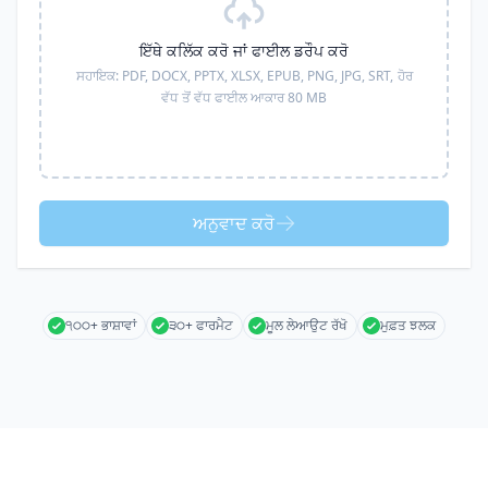
ਇੱਥੇ ਕਲਿੱਕ ਕਰੋ ਜਾਂ ਫਾਈਲ ਡਰੌਪ ਕਰੋ
ਸਹਾਇਕ:
PDF, DOCX, PPTX, XLSX, EPUB, PNG, JPG, SRT,
ਹੋਰ
ਵੱਧ ਤੋਂ ਵੱਧ ਫਾਈਲ ਆਕਾਰ 80 MB
ਅਨੁਵਾਦ ਕਰੋ
੧੦੦+ ਭਾਸ਼ਾਵਾਂ
੩੦+ ਫਾਰਮੈਟ
ਮੂਲ ਲੇਆਉਟ ਰੱਖੋ
ਮੁਫ਼ਤ ਝਲਕ