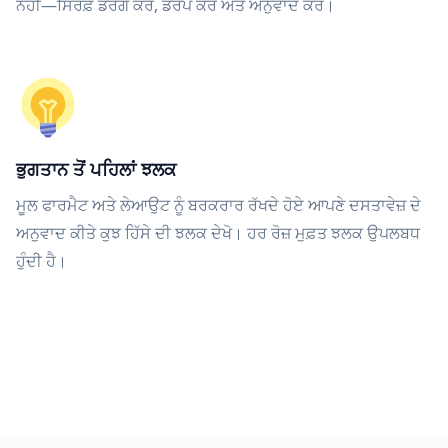
ਨਹੀਂ—ਸਿਰਫ਼ ਡਰੈਗ ਕਰੋ, ਡਰੌਪ ਕਰੋ ਅਤੇ ਅਨੁਵਾਦ ਕਰੋ।
ਭੁਗਤਾਨ ਤੋਂ ਪਹਿਲਾਂ ਝਲਕ
ਮੂਲ ਫਾਰਮੈਟ ਅਤੇ ਲੇਆਉਟ ਨੂੰ ਬਰਕਰਾਰ ਰੱਖਦੇ ਹੋਏ ਆਪਣੇ ਦਸਤਾਵੇਜ਼ ਦੇ
ਅਨੁਵਾਦ ਕੀਤੇ ਕੁਝ ਹਿੱਸੇ ਦੀ ਝਲਕ ਦੇਖੋ। ਹਰ ਰੋਜ਼ ਮੁਫ਼ਤ ਝਲਕ ਉਪਲਬਧ
ਹੁੰਦੀ ਹੈ।