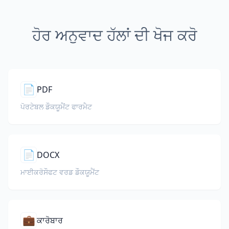
ਹੋਰ ਅਨੁਵਾਦ ਹੱਲਾਂ ਦੀ ਖੋਜ ਕਰੋ
📄
PDF
ਪੋਰਟੇਬਲ ਡੌਕਯੂਮੈਂਟ ਫਾਰਮੈਟ
📄
DOCX
ਮਾਈਕਰੋਸੌਫਟ ਵਰਡ ਡੌਕਯੂਮੈਂਟ
💼
ਕਾਰੋਬਾਰ