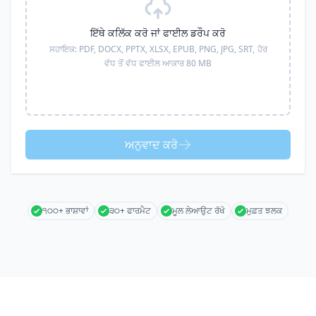
ਇੱਥੇ ਕਲਿੱਕ ਕਰੋ ਜਾਂ ਫਾਈਲ ਡਰੌਪ ਕਰੋ
ਸਹਾਇਕ:
PDF, DOCX, PPTX, XLSX, EPUB, PNG, JPG, SRT,
ਹੋਰ
ਵੱਧ ਤੋਂ ਵੱਧ ਫਾਈਲ ਆਕਾਰ 80 MB
ਅਨੁਵਾਦ ਕਰੋ
੧੦੦+ ਭਾਸ਼ਾਵਾਂ
੩੦+ ਫਾਰਮੈਟ
ਮੂਲ ਲੇਆਉਟ ਰੱਖੋ
ਮੁਫ਼ਤ ਝਲਕ