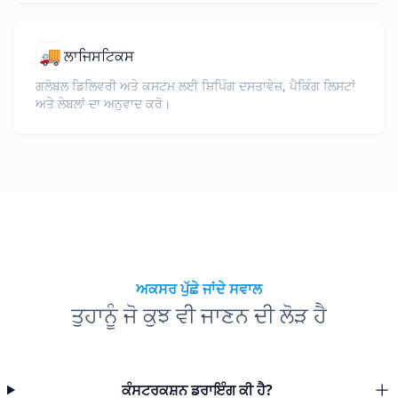
🚚
ਲਾਜਿਸਟਿਕਸ
ਗਲੋਬਲ ਡਿਲਿਵਰੀ ਅਤੇ ਕਸਟਮ ਲਈ ਸ਼ਿਪਿੰਗ ਦਸਤਾਵੇਜ਼, ਪੈਕਿੰਗ ਲਿਸਟਾਂ
ਅਤੇ ਲੇਬਲਾਂ ਦਾ ਅਨੁਵਾਦ ਕਰੋ।
ਅਕਸਰ ਪੁੱਛੇ ਜਾਂਦੇ ਸਵਾਲ
ਤੁਹਾਨੂੰ ਜੋ ਕੁਝ ਵੀ ਜਾਣਨ ਦੀ ਲੋੜ ਹੈ
ਕੰਸਟਰਕਸ਼ਨ ਡਰਾਇੰਗ ਕੀ ਹੈ?