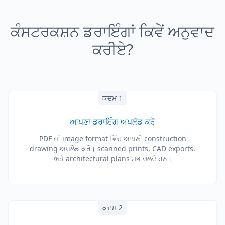
ਕੰਸਟਰਕਸ਼ਨ ਡਰਾਇੰਗਾਂ ਕਿਵੇਂ ਅਨੁਵਾਦ
ਕਰੀਏ?
ਕਦਮ 1
ਆਪਣਾ ਡਰਾਇੰਗ ਅਪਲੋਡ ਕਰੋ
PDF ਜਾਂ image format ਵਿੱਚ ਆਪਣੀ construction
drawing ਅਪਲੋਡ ਕਰੋ। scanned prints, CAD exports,
ਅਤੇ architectural plans ਸਭ ਚੱਲਦੇ ਹਨ।
ਕਦਮ 2