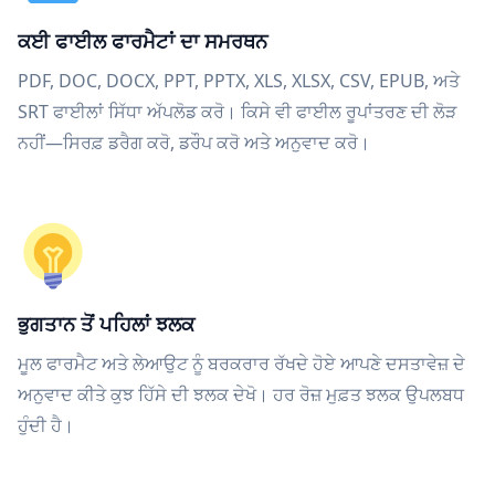
ਕਈ ਫਾਈਲ ਫਾਰਮੈਟਾਂ ਦਾ ਸਮਰਥਨ
PDF, DOC, DOCX, PPT, PPTX, XLS, XLSX, CSV, EPUB, ਅਤੇ
SRT ਫਾਈਲਾਂ ਸਿੱਧਾ ਅੱਪਲੋਡ ਕਰੋ। ਕਿਸੇ ਵੀ ਫਾਈਲ ਰੂਪਾਂਤਰਣ ਦੀ ਲੋੜ
ਨਹੀਂ—ਸਿਰਫ਼ ਡਰੈਗ ਕਰੋ, ਡਰੌਪ ਕਰੋ ਅਤੇ ਅਨੁਵਾਦ ਕਰੋ।
ਭੁਗਤਾਨ ਤੋਂ ਪਹਿਲਾਂ ਝਲਕ
ਮੂਲ ਫਾਰਮੈਟ ਅਤੇ ਲੇਆਉਟ ਨੂੰ ਬਰਕਰਾਰ ਰੱਖਦੇ ਹੋਏ ਆਪਣੇ ਦਸਤਾਵੇਜ਼ ਦੇ
ਅਨੁਵਾਦ ਕੀਤੇ ਕੁਝ ਹਿੱਸੇ ਦੀ ਝਲਕ ਦੇਖੋ। ਹਰ ਰੋਜ਼ ਮੁਫ਼ਤ ਝਲਕ ਉਪਲਬਧ
ਹੁੰਦੀ ਹੈ।