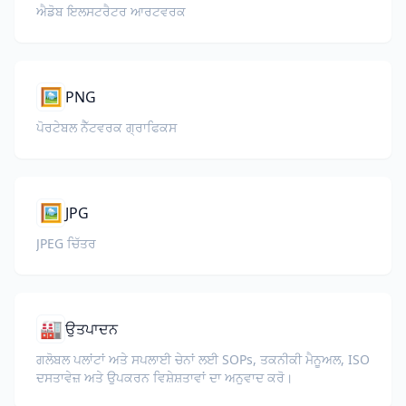
ਐਡੋਬ ਇਲਸਟਰੈਟਰ ਆਰਟਵਰਕ
🖼️
PNG
ਪੋਰਟੇਬਲ ਨੈੱਟਵਰਕ ਗ੍ਰਾਫਿਕਸ
🖼️
JPG
JPEG ਚਿੱਤਰ
🏭
ਉਤਪਾਦਨ
ਗਲੋਬਲ ਪਲਾਂਟਾਂ ਅਤੇ ਸਪਲਾਈ ਚੇਨਾਂ ਲਈ SOPs, ਤਕਨੀਕੀ ਮੈਨੂਅਲ, ISO
ਦਸਤਾਵੇਜ਼ ਅਤੇ ਉਪਕਰਨ ਵਿਸ਼ੇਸ਼ਤਾਵਾਂ ਦਾ ਅਨੁਵਾਦ ਕਰੋ।