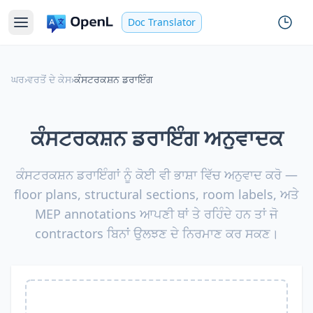
Doc Translator
ਘਰ
›
ਵਰਤੋਂ ਦੇ ਕੇਸ
›
ਕੰਸਟਰਕਸ਼ਨ ਡਰਾਇੰਗ
ਕੰਸਟਰਕਸ਼ਨ ਡਰਾਇੰਗ ਅਨੁਵਾਦਕ
ਕੰਸਟਰਕਸ਼ਨ ਡਰਾਇੰਗਾਂ ਨੂੰ ਕੋਈ ਵੀ ਭਾਸ਼ਾ ਵਿੱਚ ਅਨੁਵਾਦ ਕਰੋ —
floor plans, structural sections, room labels, ਅਤੇ
MEP annotations ਆਪਣੀ ਥਾਂ ਤੇ ਰਹਿੰਦੇ ਹਨ ਤਾਂ ਜੋ
contractors ਬਿਨਾਂ ਉਲਝਣ ਦੇ ਨਿਰਮਾਣ ਕਰ ਸਕਣ।