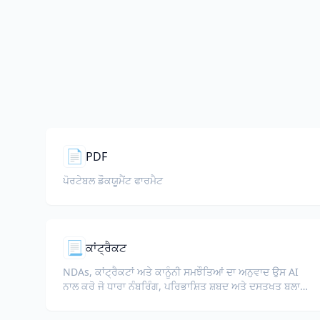
📄
PDF
ਪੋਰਟੇਬਲ ਡੌਕਯੂਮੈਂਟ ਫਾਰਮੈਟ
📃
ਕਾਂਟ੍ਰੈਕਟ
NDAs, ਕਾਂਟ੍ਰੈਕਟਾਂ ਅਤੇ ਕਾਨੂੰਨੀ ਸਮਝੌਤਿਆਂ ਦਾ ਅਨੁਵਾਦ ਉਸ AI
ਨਾਲ ਕਰੋ ਜੋ ਧਾਰਾ ਨੰਬਰਿੰਗ, ਪਰਿਭਾਸ਼ਿਤ ਸ਼ਬਦ ਅਤੇ ਦਸਤਖਤ ਬਲਾਕ
ਬਰਕਰਾਰ ਰੱਖਦੀ ਹੈ।