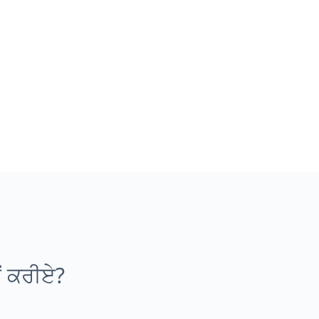
ਂ ਕਰੀਏ?