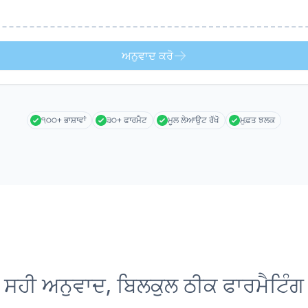
ਅਨੁਵਾਦ ਕਰੋ
੧੦੦+ ਭਾਸ਼ਾਵਾਂ
੩੦+ ਫਾਰਮੈਟ
ਮੂਲ ਲੇਆਉਟ ਰੱਖੋ
ਮੁਫ਼ਤ ਝਲਕ
ਸਹੀ ਅਨੁਵਾਦ, ਬਿਲਕੁਲ ਠੀਕ ਫਾਰਮੈਟਿੰਗ