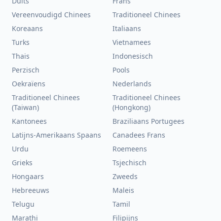
Duits
Frans
Vereenvoudigd Chinees
Traditioneel Chinees
Koreaans
Italiaans
Turks
Vietnamees
Thais
Indonesisch
Perzisch
Pools
Oekraïens
Nederlands
Traditioneel Chinees
Traditioneel Chinees
(Taiwan)
(Hongkong)
Kantonees
Braziliaans Portugees
Latijns-Amerikaans Spaans
Canadees Frans
Urdu
Roemeens
Grieks
Tsjechisch
Hongaars
Zweeds
Hebreeuws
Maleis
Telugu
Tamil
Marathi
Filipijns