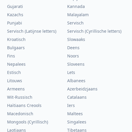
Gujarati
Kannada
Kazachs
Malayalam
Punjabi
Servisch
Servisch (Latijnse letters)
Servisch (Cyrillische letters)
Kroatisch
Slowaaks
Bulgaars
Deens
Fins
Noors
Nepalees
Sloveens
Estisch
Lets
Litouws
Albanees
Armeens
Azerbeidzjaans
Wit-Russisch
Catalaans
Haïtiaans Creools
Iers
Macedonisch
Maltees
Mongools (Cyrillisch)
Singalees
Laotiaans
Tibetaans