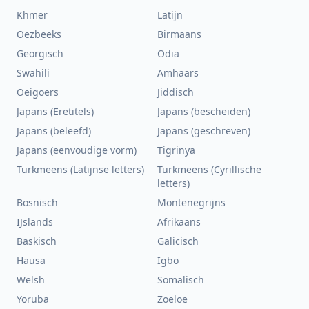
Khmer
Latijn
Oezbeeks
Birmaans
Georgisch
Odia
Swahili
Amhaars
Oeigoers
Jiddisch
Japans (Eretitels)
Japans (bescheiden)
Japans (beleefd)
Japans (geschreven)
Japans (eenvoudige vorm)
Tigrinya
Turkmeens (Latijnse letters)
Turkmeens (Cyrillische
letters)
Bosnisch
Montenegrijns
IJslands
Afrikaans
Baskisch
Galicisch
Hausa
Igbo
Welsh
Somalisch
Yoruba
Zoeloe