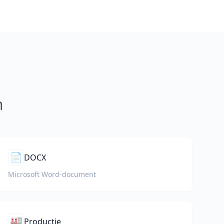
n
📄
DOCX
Microsoft Word-document
🏭
Productie