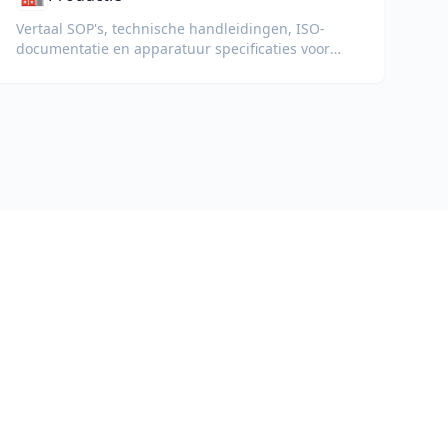
Vertaal SOP's, technische handleidingen, ISO-
documentatie en apparatuur specificaties voor
wereldwijde fabrieken en toeleveringsketens.