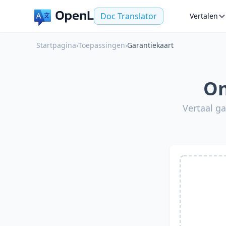
Doc Translator
Vertalen
Startpagina
›
Toepassingen
›
Garantiekaart
On
Vertaal g