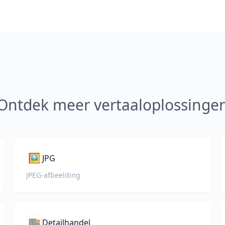
Ontdek meer vertaaloplossinge
🖼️
JPG
JPEG-afbeelding
🏬
Detailhandel