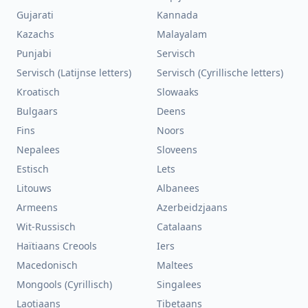
Gujarati
Kannada
Kazachs
Malayalam
Punjabi
Servisch
Servisch (Latijnse letters)
Servisch (Cyrillische letters)
Kroatisch
Slowaaks
Bulgaars
Deens
Fins
Noors
Nepalees
Sloveens
Estisch
Lets
Litouws
Albanees
Armeens
Azerbeidzjaans
Wit-Russisch
Catalaans
Haïtiaans Creools
Iers
Macedonisch
Maltees
Mongools (Cyrillisch)
Singalees
Laotiaans
Tibetaans