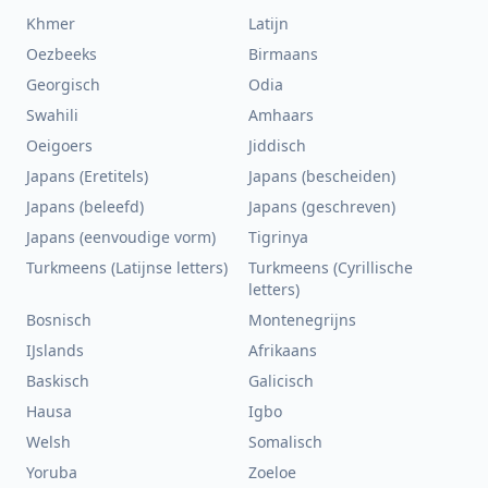
Khmer
Latijn
Oezbeeks
Birmaans
Georgisch
Odia
Swahili
Amhaars
Oeigoers
Jiddisch
Japans (Eretitels)
Japans (bescheiden)
Japans (beleefd)
Japans (geschreven)
Japans (eenvoudige vorm)
Tigrinya
Turkmeens (Latijnse letters)
Turkmeens (Cyrillische
letters)
Bosnisch
Montenegrijns
IJslands
Afrikaans
Baskisch
Galicisch
Hausa
Igbo
Welsh
Somalisch
Yoruba
Zoeloe