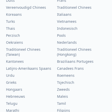
Duits
Frans
Vereenvoudigd Chinees
Traditioneel Chinees
Koreaans
Italiaans
Turks
Vietnamees
Thais
Indonesisch
Perzisch
Pools
Oekraïens
Nederlands
Traditioneel Chinees
Traditioneel Chinees
(Taiwan)
(Hongkong)
Kantonees
Braziliaans Portugees
Latijns-Amerikaans Spaans
Canadees Frans
Urdu
Roemeens
Grieks
Tsjechisch
Hongaars
Zweeds
Hebreeuws
Maleis
Telugu
Tamil
Marathi
Filipijns