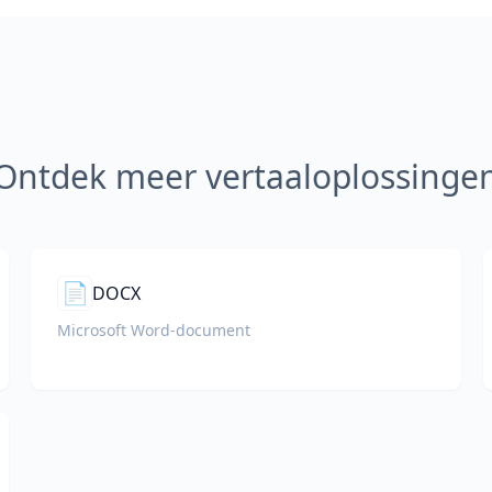
Ontdek meer vertaaloplossinge
📄
DOCX
Microsoft Word-document