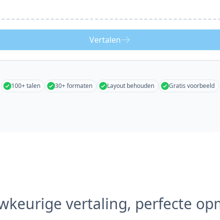
Vertalen
100+ talen
30+ formaten
Layout behouden
Gratis voorbeeld
keurige vertaling, perfecte o