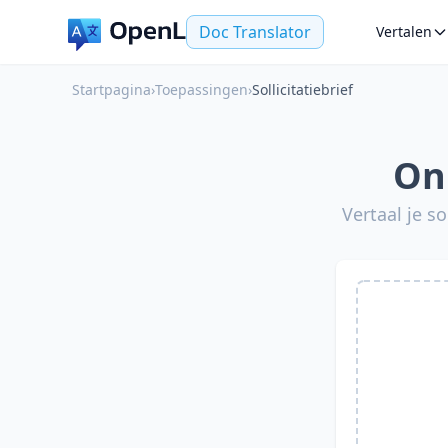
Doc Translator
Vertalen
Startpagina
›
Toepassingen
›
Sollicitatiebrief
Onl
Vertaal je s