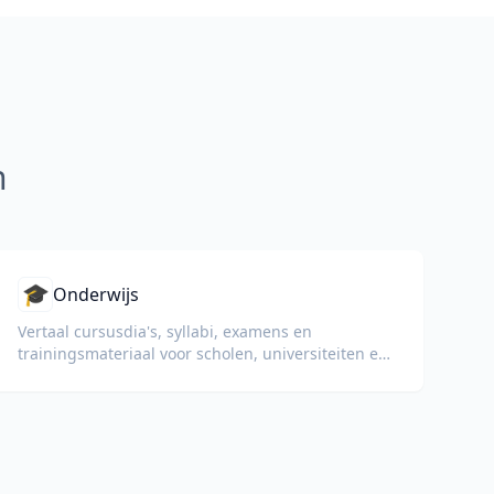
n
🎓
Onderwijs
Vertaal cursusdia's, syllabi, examens en
trainingsmateriaal voor scholen, universiteiten en
bedrijfsopleidingsprogramma's.