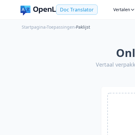
Doc Translator
Vertalen
Startpagina
›
Toepassingen
›
Paklijst
Onl
Vertaal verpakk