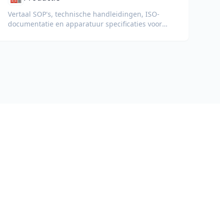
Vertaal SOP's, technische handleidingen, ISO-
documentatie en apparatuur specificaties voor
wereldwijde fabrieken en toeleveringsketens.