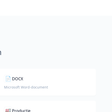
n
📄
DOCX
Microsoft Word-document
🏭
Productie