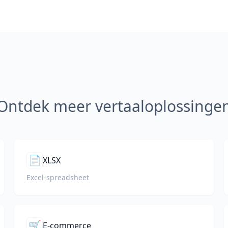
Ontdek meer vertaaloplossinge
📄
XLSX
Excel-spreadsheet
🛒
E-commerce