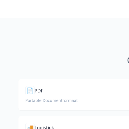
📄
PDF
Portable Documentformaat
🚚
Logistiek