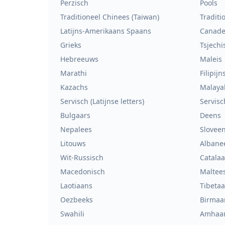
Perzisch
Pools
Traditioneel Chinees (Taiwan)
Traditi
Latijns-Amerikaans Spaans
Canade
Grieks
Tsjechi
Hebreeuws
Maleis
Marathi
Filipijn
Kazachs
Malaya
Servisch (Latijnse letters)
Servisch
Bulgaars
Deens
Nepalees
Slovee
Litouws
Albane
Wit-Russisch
Catala
Macedonisch
Maltee
Laotiaans
Tibeta
Oezbeeks
Birmaa
Swahili
Amhaa