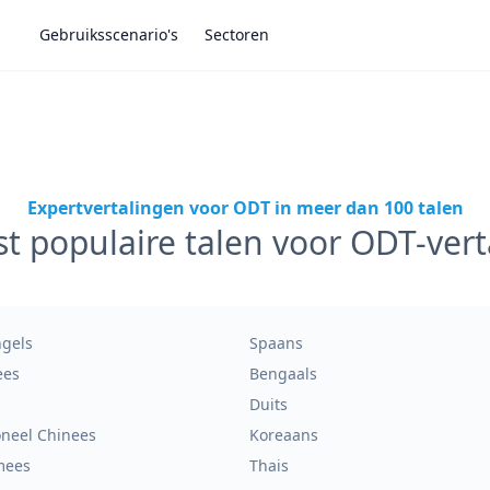
Gebruiksscenario's
Sectoren
Expertvertalingen voor ODT in meer dan 100 talen
t populaire talen voor ODT-vert
ngels
Spaans
ees
Bengaals
s
Duits
oneel Chinees
Koreaans
mees
Thais