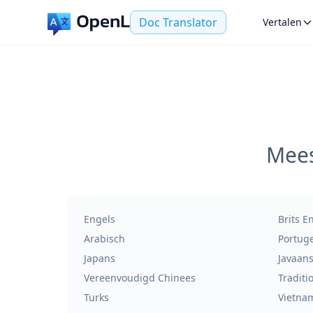
Doc Translator
Vertalen
Mees
Engels
Brits E
Arabisch
Portug
Japans
Javaan
Vereenvoudigd Chinees
Traditi
Turks
Vietna