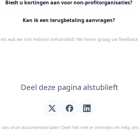
Biedt u kortingen aan voor non-profitorganisaties?
Kan ik een terugbetaling aanvragen?
Iets wat we niet hebben behandeld? We horen graag uw
feedback
Deel deze pagina alstublieft
e van onze documentvertaler? Deel het met je vrienden en help ons