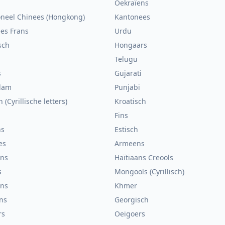
Oekraïens
oneel Chinees (Hongkong)
Kantonees
es Frans
Urdu
sch
Hongaars
Telugu
s
Gujarati
lam
Punjabi
 (Cyrillische letters)
Kroatisch
Fins
ns
Estisch
es
Armeens
ans
Haïtiaans Creools
s
Mongools (Cyrillisch)
ans
Khmer
ns
Georgisch
rs
Oeigoers