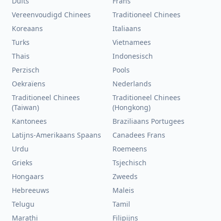
Duits
Frans
Vereenvoudigd Chinees
Traditioneel Chinees
Koreaans
Italiaans
Turks
Vietnamees
Thais
Indonesisch
Perzisch
Pools
Oekraïens
Nederlands
Traditioneel Chinees
Traditioneel Chinees
(Taiwan)
(Hongkong)
Kantonees
Braziliaans Portugees
Latijns-Amerikaans Spaans
Canadees Frans
Urdu
Roemeens
Grieks
Tsjechisch
Hongaars
Zweeds
Hebreeuws
Maleis
Telugu
Tamil
Marathi
Filipijns