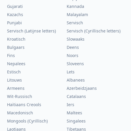
Gujarati
Kannada
Kazachs
Malayalam
Punjabi
Servisch
Servisch (Latijnse letters)
Servisch (Cyrillische letters)
Kroatisch
Slowaaks
Bulgaars
Deens
Fins
Noors
Nepalees
Sloveens
Estisch
Lets
Litouws
Albanees
Armeens
Azerbeidzjaans
Wit-Russisch
Catalaans
Haïtiaans Creools
Iers
Macedonisch
Maltees
Mongools (Cyrillisch)
Singalees
Laotiaans
Tibetaans