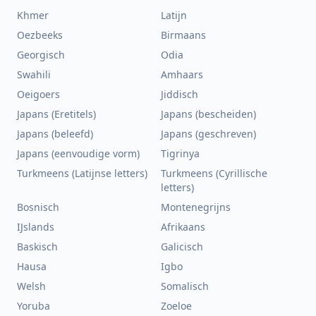
Khmer
Latijn
Oezbeeks
Birmaans
Georgisch
Odia
Swahili
Amhaars
Oeigoers
Jiddisch
Japans (Eretitels)
Japans (bescheiden)
Japans (beleefd)
Japans (geschreven)
Japans (eenvoudige vorm)
Tigrinya
Turkmeens (Latijnse letters)
Turkmeens (Cyrillische
letters)
Bosnisch
Montenegrijns
IJslands
Afrikaans
Baskisch
Galicisch
Hausa
Igbo
Welsh
Somalisch
Yoruba
Zoeloe