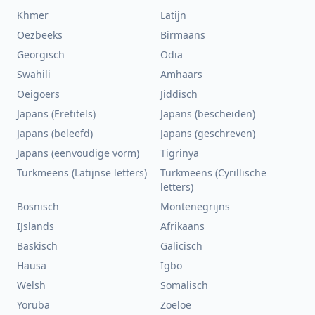
Khmer
Latijn
Oezbeeks
Birmaans
Georgisch
Odia
Swahili
Amhaars
Oeigoers
Jiddisch
Japans (Eretitels)
Japans (bescheiden)
Japans (beleefd)
Japans (geschreven)
Japans (eenvoudige vorm)
Tigrinya
Turkmeens (Latijnse letters)
Turkmeens (Cyrillische
letters)
Bosnisch
Montenegrijns
IJslands
Afrikaans
Baskisch
Galicisch
Hausa
Igbo
Welsh
Somalisch
Yoruba
Zoeloe