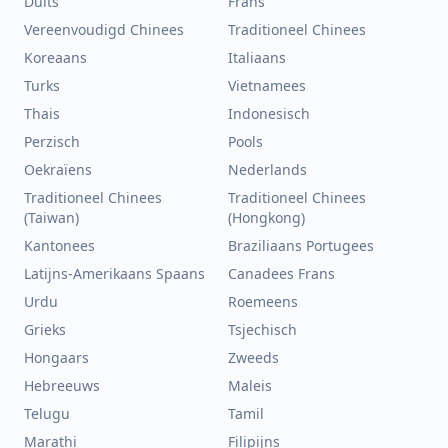
Duits
Frans
Vereenvoudigd Chinees
Traditioneel Chinees
Koreaans
Italiaans
Turks
Vietnamees
Thais
Indonesisch
Perzisch
Pools
Oekraïens
Nederlands
Traditioneel Chinees
Traditioneel Chinees
(Taiwan)
(Hongkong)
Kantonees
Braziliaans Portugees
Latijns-Amerikaans Spaans
Canadees Frans
Urdu
Roemeens
Grieks
Tsjechisch
Hongaars
Zweeds
Hebreeuws
Maleis
Telugu
Tamil
Marathi
Filipijns