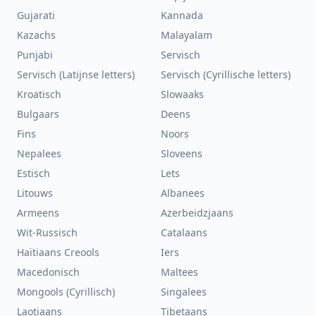
Gujarati
Kannada
Kazachs
Malayalam
Punjabi
Servisch
Servisch (Latijnse letters)
Servisch (Cyrillische letters)
Kroatisch
Slowaaks
Bulgaars
Deens
Fins
Noors
Nepalees
Sloveens
Estisch
Lets
Litouws
Albanees
Armeens
Azerbeidzjaans
Wit-Russisch
Catalaans
Haïtiaans Creools
Iers
Macedonisch
Maltees
Mongools (Cyrillisch)
Singalees
Laotiaans
Tibetaans