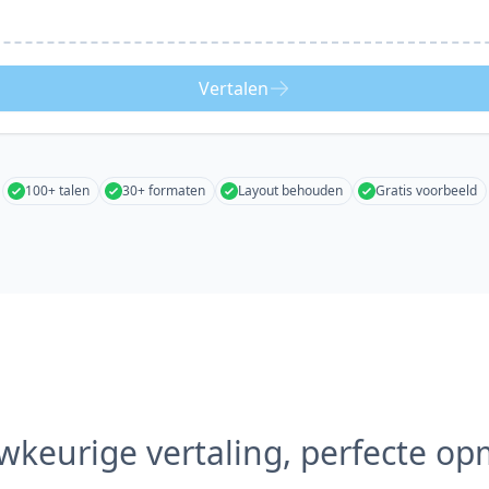
Vertalen
100+ talen
30+ formaten
Layout behouden
Gratis voorbeeld
keurige vertaling, perfecte o