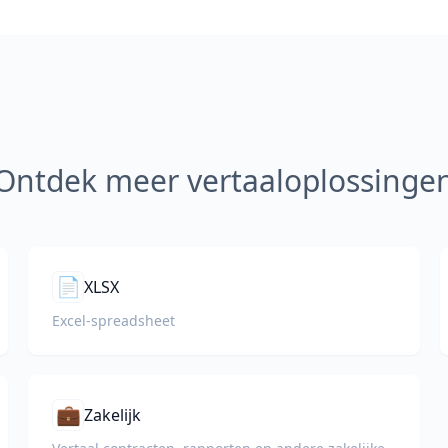
Ontdek meer vertaaloplossinge
📄
XLSX
Excel-spreadsheet
💼
Zakelijk