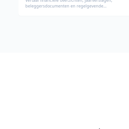
Vertaal financiële overzichten, jaarverslagen,
beleggersdocumenten en regelgevende
documenten met behoud van cijfers, tabellen en
compliance-opmaak.