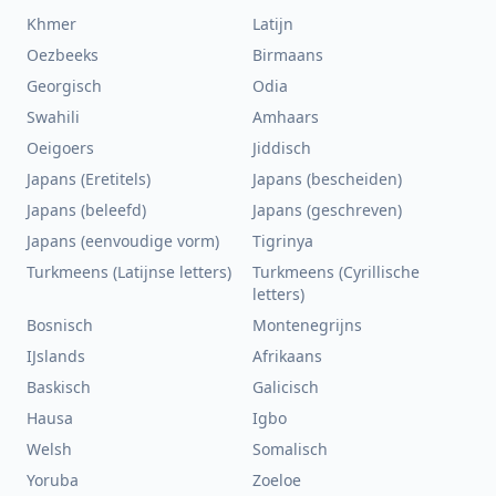
Khmer
Latijn
Oezbeeks
Birmaans
Georgisch
Odia
Swahili
Amhaars
Oeigoers
Jiddisch
Japans (Eretitels)
Japans (bescheiden)
Japans (beleefd)
Japans (geschreven)
Japans (eenvoudige vorm)
Tigrinya
Turkmeens (Latijnse letters)
Turkmeens (Cyrillische
letters)
Bosnisch
Montenegrijns
IJslands
Afrikaans
Baskisch
Galicisch
Hausa
Igbo
Welsh
Somalisch
Yoruba
Zoeloe