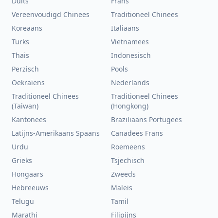
Duits
Frans
Vereenvoudigd Chinees
Traditioneel Chinees
Koreaans
Italiaans
Turks
Vietnamees
Thais
Indonesisch
Perzisch
Pools
Oekraïens
Nederlands
Traditioneel Chinees
Traditioneel Chinees
(Taiwan)
(Hongkong)
Kantonees
Braziliaans Portugees
Latijns-Amerikaans Spaans
Canadees Frans
Urdu
Roemeens
Grieks
Tsjechisch
Hongaars
Zweeds
Hebreeuws
Maleis
Telugu
Tamil
Marathi
Filipijns