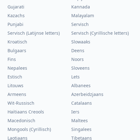
Gujarati
Kannada
Kazachs
Malayalam
Punjabi
Servisch
Servisch (Latijnse letters)
Servisch (Cyrillische letters)
Kroatisch
Slowaaks
Bulgaars
Deens
Fins
Noors
Nepalees
Sloveens
Estisch
Lets
Litouws
Albanees
Armeens
Azerbeidzjaans
Wit-Russisch
Catalaans
Haïtiaans Creools
Iers
Macedonisch
Maltees
Mongools (Cyrillisch)
Singalees
Laotiaans
Tibetaans