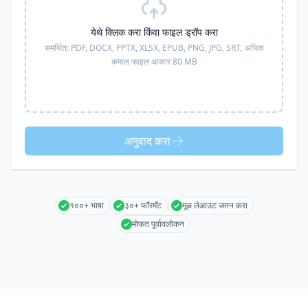
येथे क्लिक करा किंवा फाइल ड्रॉप करा
समर्थित:
PDF, DOCX, PPTX, XLSX, EPUB, PNG, JPG, SRT,
अधिक
कमाल फाइल आकार 80 MB
अनुवाद करा
१००+ भाषा
३०+ फॉरमॅट
मूळ लेआउट जतन करा
मोफत पूर्वावलोकन