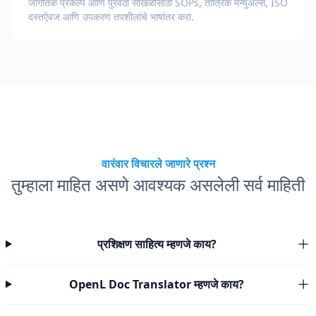
जागतिक प्रकल्प आणि पुरवठा साखळींसाठी SOPs, तांत्रिक मॅन्युअल्स, ISO
दस्तऐवज आणि उपकरण तपशीलांचे भाषांतर करा.
वारंवार विचारले जाणारे प्रश्न
तुम्हाला माहित असणे आवश्यक असलेली सर्व माहिती
प्रशिक्षण साहित्य म्हणजे काय?
OpenL Doc Translator म्हणजे काय?