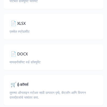
पोर्टेबल डॉक्युमेंट फॉरमॅट
📄
XLSX
एक्सेल स्प्रेडशीट
📄
DOCX
मायक्रोसॉफ्ट वर्ड डॉक्युमेंट
🛒
ई-कॉमर्स
तुमच्या ऑनलाइन स्टोअर साठी उत्पादन पृष्ठे, कॅटलॉग आणि विपणन
दस्तऐवजांचे भाषांतर करा.