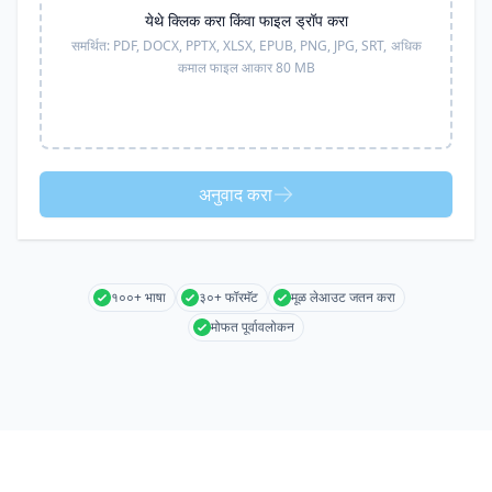
येथे क्लिक करा किंवा फाइल ड्रॉप करा
समर्थित:
PDF, DOCX, PPTX, XLSX, EPUB, PNG, JPG, SRT,
अधिक
कमाल फाइल आकार 80 MB
अनुवाद करा
१००+ भाषा
३०+ फॉरमॅट
मूळ लेआउट जतन करा
मोफत पूर्वावलोकन