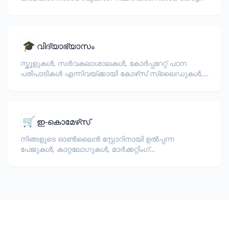
ഗൈഡുകൾ, വിസാ രേഖകൾ എന്നിവ വിവർത്തനം
ചെയ്യുക.
🎓
വിദ്യാഭ്യാസം
സ്കൂളുകൾ, സർവകലാശാലകൾ, കോർപ്പറേറ്റ് പഠന
പരിപാടികൾ എന്നിവയ്ക്കായി കോഴ്‌സ് സ്ലൈഡുകൾ,
സിലബസ്, പരീക്ഷകൾ, പരിശീലന സാമഗ്രികൾ
എന്നിവ വിവർത്തനം ചെയ്യുക.
🛒
ഇ-കൊമേഴ്‌സ്
നിങ്ങളുടെ ഓൺലൈൻ സ്റ്റോറിനായി ഉൽപ്പന്ന
പേജുകൾ, കാറ്റലോഗുകൾ, മാർക്കറ്റിംഗ്
ഡോക്യുമെന്റുകൾ വിവർത്തനം ചെയ്യുക.