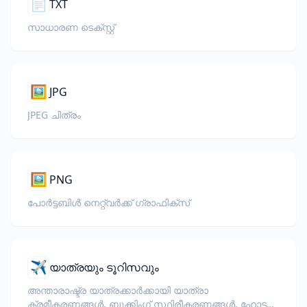
📄
TXT
സാധാരണ ടെക്സ്റ്റ്
🖼️
JPG
JPEG ചിത്രം
🖼️
PNG
പോർട്ടബിൾ നെറ്റ്‌വർക്ക് ഗ്രാഫിക്സ്
✈️
യാത്രയും ടൂറിസവും
അന്താരാഷ്ട്ര യാത്രക്കാർക്കായി യാത്രാ
ക്രമീകരണങ്ങൾ, ബുക്കിംഗ് സ്ഥിരീകരണങ്ങൾ, ഹോട്ടൽ