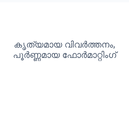
കൃത്യമായ വിവർത്തനം,
പൂർണ്ണമായ ഫോർമാറ്റിംഗ്