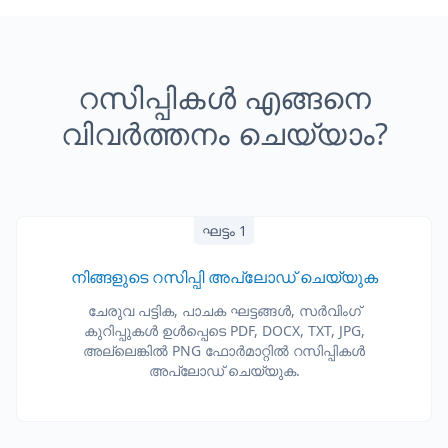
റസിപ്പികൾ എങ്ങനെ
വിവർത്തനം ചെയ്യാം?
ഘട്ടം 1
നിങ്ങളുടെ റസിപ്പി അപ്‌ലോഡ് ചെയ്യുക
ചേരുവ പട്ടിക, പാചക ഘട്ടങ്ങൾ, സർവിംഗ്
കുറിപ്പുകൾ ഉൾപ്പെടെ PDF, DOCX, TXT, JPG,
അല്ലെങ്കിൽ PNG ഫോർമാറ്റിൽ റസിപ്പികൾ
അപ്‌ലോഡ് ചെയ്യുക.