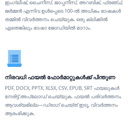
ഇംഗ്ലീഷ്, ചൈനീസ്, ജാപ്പനീസ്, അറബിക്, ഫ്രഞ്ച്,
ജർമ്മൻ എന്നിവ ഉൾപ്പെടെ 100-ൽ അധികം ഭാഷകൾ
തമ്മിൽ വിവർത്തനം ചെയ്യുക. ഒരു ക്ലിക്കിൽ
ഏതെങ്കിലും ഭാഷാ ജോഡിയിൽ മാറാം.
നിരവധി ഫയൽ ഫോർമാറ്റുകൾക്ക് പിന്തുണ
PDF, DOCX, PPTX, XLSX, CSV, EPUB, SRT ഫയലുകൾ
നേരിട്ട് അപ്‌ലോഡ് ചെയ്യുക. ഫയൽ പരിവർത്തനം
ആവശ്യമില്ല—ഡ്രാഗ് ചെയ്ത് ഇടൂ, വിവർത്തനം
ആരംഭിക്കുക.