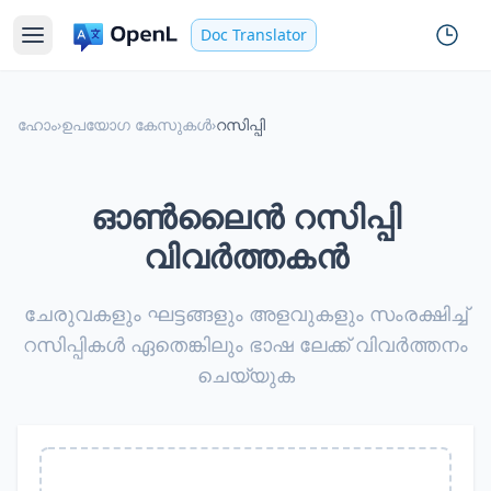
Doc Translator
ഹോം
›
ഉപയോഗ കേസുകൾ
›
റസിപ്പി
ഓൺലൈൻ റസിപ്പി
വിവർത്തകൻ
ചേരുവകളും ഘട്ടങ്ങളും അളവുകളും സംരക്ഷിച്ച്
റസിപ്പികൾ ഏതെങ്കിലും ഭാഷ ലേക്ക് വിവർത്തനം
ചെയ്യുക