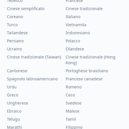
Tedesco
Francese
Cinese semplificato
Cinese tradizionale
Coreano
Italiano
Turco
Vietnamita
Tailandese
Indonesiano
Persiano
Polacco
Ucraino
Olandese
Cinese tradizionale (Taiwan)
Cinese tradizionale (Hong
Kong)
Cantonese
Portoghese brasiliano
Spagnolo latinoamericano
Francese canadese
Urdu
Romeno
Greco
Ceco
Ungherese
Svedese
Ebraico
Malese
Telugu
Tamil
Marathi
Filippino