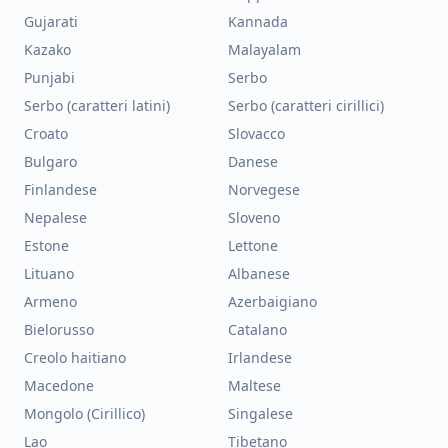
Gujarati
Kannada
Kazako
Malayalam
Punjabi
Serbo
Serbo (caratteri latini)
Serbo (caratteri cirillici)
Croato
Slovacco
Bulgaro
Danese
Finlandese
Norvegese
Nepalese
Sloveno
Estone
Lettone
Lituano
Albanese
Armeno
Azerbaigiano
Bielorusso
Catalano
Creolo haitiano
Irlandese
Macedone
Maltese
Mongolo (Cirillico)
Singalese
Lao
Tibetano