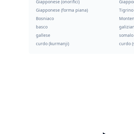
Giapponese (onorifici)
Giappo
Giapponese (forma piana)
Tigrino
Bosniaco
Monten
basco
galizia
gallese
somalo
curdo (kurmanji)
curdo (