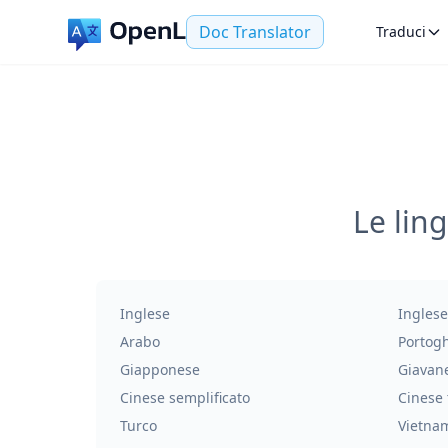
Doc Translator
Traduci
Le lin
Inglese
Inglese
Arabo
Portog
Giapponese
Giavan
Cinese semplificato
Cinese 
Turco
Vietna