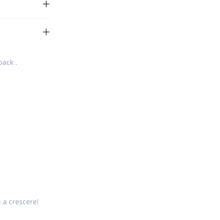
back
.
i a crescere!