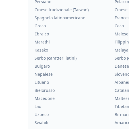
Persiano
Polacco
Cinese tradizionale (Taiwan)
Cinese 
Spagnolo latinoamericano
France
Greco
Ceco
Ebraico
Malese
Marathi
Filippi
Kazako
Malaya
Serbo (caratteri latini)
Serbo (c
Bulgaro
Danese
Nepalese
Sloven
Lituano
Albane
Bielorusso
Catala
Macedone
Maltes
Lao
Tibeta
Uzbeco
Birman
Swahili
Amaric