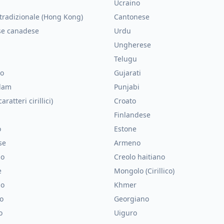
Ucraino
tradizionale (Hong Kong)
Cantonese
se canadese
Urdu
Ungherese
Telugu
no
Gujarati
lam
Punjabi
aratteri cirillici)
Croato
Finlandese
o
Estone
se
Armeno
no
Creolo haitiano
e
Mongolo (Cirillico)
no
Khmer
o
Georgiano
o
Uiguro