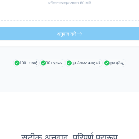
अधिकतम फाइल आकार 80 MB
अनुवाद करें
100+ भाषाएँ
30+ प्रारूप
मूल लेआउट बनाए रखें
मुफ़्त प्रीव्यू
सटीक अनुवाद, परिपूर्ण प्रारूप