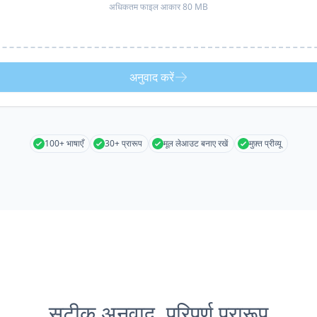
अधिकतम फाइल आकार 80 MB
अनुवाद करें
100+ भाषाएँ
30+ प्रारूप
मूल लेआउट बनाए रखें
मुफ़्त प्रीव्यू
सटीक अनुवाद, परिपूर्ण प्रारूप