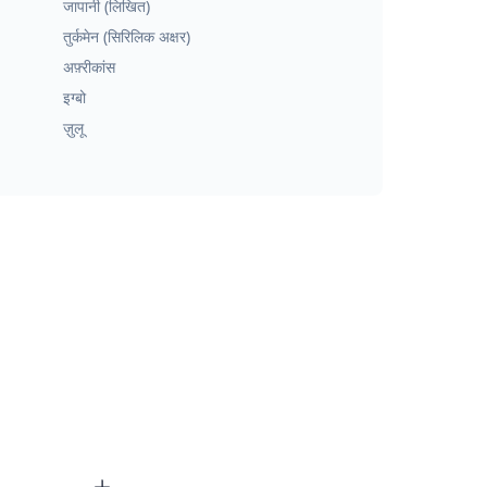
जापानी (लिखित)
तुर्कमेन (सिरिलिक अक्षर)
अफ़्रीकांस
इग्बो
ज़ुलू