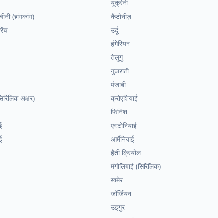
यूक्रेनी
ीनी (हांगकांग)
कैंटोनीज़
रेंच
उर्दू
हंगेरियन
तेलुगु
गुजराती
पंजाबी
(सिरिलिक अक्षर)
क्रोएशियाई
फिनिश
ई
एस्टोनियाई
ई
आर्मेनियाई
हैती क्रियोल
मंगोलियाई (सिरिलिक)
खमेर
जॉर्जियन
उइगुर