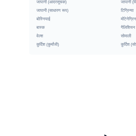
जापानी (आदरसूचक)
जापानी (व
जापानी (साधारण रूप)
टिग्रिन्या
बोस्नियाई
मोंटेनेग्रिन
बास्क
गैलिशियन
वेल्श
सोमाली
कुर्दिश (कुर्मांजी)
कुर्दिश (स