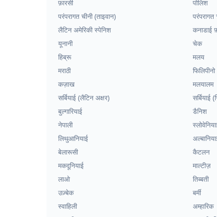
फ़ारसी
पोलिश
परंपरागत चीनी (ताइवान)
परंपरागत च
लैटिन अमेरिकी स्पेनिश
कनाडाई फ़्
यूनानी
चेक
हिब्रू
मलय
मराठी
फिलिपीनो
कज़ाख
मलयालम
सर्बियाई (लैटिन अक्षर)
सर्बियाई 
बुल्गारियाई
डैनिश
नेपाली
स्लोवेनिया
लिथुआनियाई
अल्बानिया
बेलारूसी
कैटलन
मकदूनियाई
माल्टीज़
लाओ
तिब्बती
उज़्बेक
बर्मी
स्वाहिली
अम्हारिक