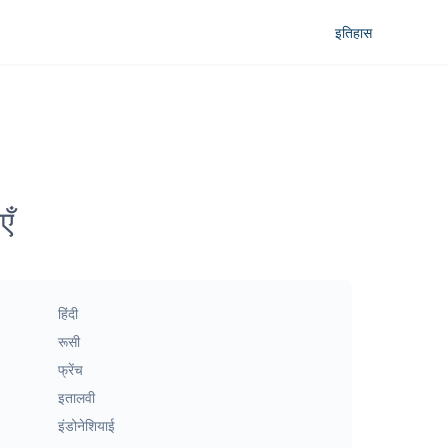
इतिहास
एँ
हिंदी
रूसी
फ्रेंच
इतालवी
इंडोनेशियाई