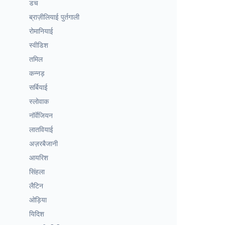
डच
ब्राज़ीलियाई पुर्तगाली
रोमानियाई
स्वीडिश
तमिल
कन्नड़
सर्बियाई
स्लोवाक
नॉर्वेजियन
लातवियाई
अज़रबैजानी
आयरिश
सिंहला
लैटिन
ओड़िया
यिदिश