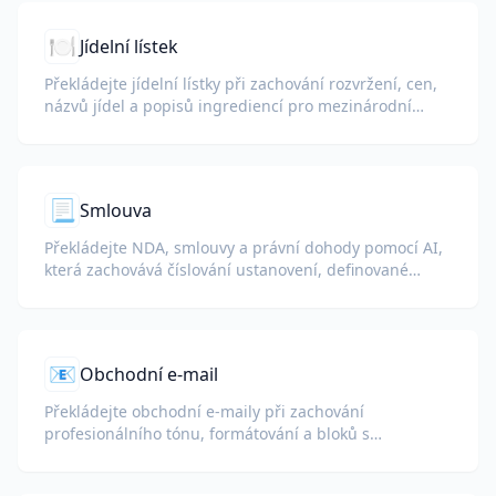
🍽️
Jídelní lístek
Překládejte jídelní lístky při zachování rozvržení, cen,
názvů jídel a popisů ingrediencí pro mezinárodní
hosty.
📃
Smlouva
Překládejte NDA, smlouvy a právní dohody pomocí AI,
která zachovává číslování ustanovení, definované
pojmy a podpisové bloky.
📧
Obchodní e-mail
Překládejte obchodní e-maily při zachování
profesionálního tónu, formátování a bloků s
podpisem.