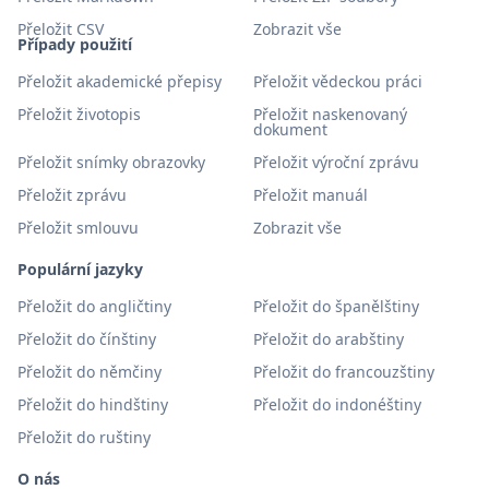
Přeložit CSV
Zobrazit vše
Případy použití
Přeložit akademické přepisy
Přeložit vědeckou práci
Přeložit životopis
Přeložit naskenovaný
dokument
Přeložit snímky obrazovky
Přeložit výroční zprávu
Přeložit zprávu
Přeložit manuál
Přeložit smlouvu
Zobrazit vše
Populární jazyky
Přeložit do angličtiny
Přeložit do španělštiny
Přeložit do čínštiny
Přeložit do arabštiny
Přeložit do němčiny
Přeložit do francouzštiny
Přeložit do hindštiny
Přeložit do indonéštiny
Přeložit do ruštiny
O nás