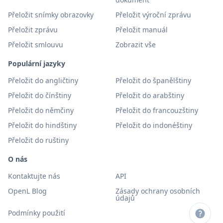
Přeložit snímky obrazovky
Přeložit výroční zprávu
Přeložit zprávu
Přeložit manuál
Přeložit smlouvu
Zobrazit vše
Populární jazyky
Přeložit do angličtiny
Přeložit do španělštiny
Přeložit do čínštiny
Přeložit do arabštiny
Přeložit do němčiny
Přeložit do francouzštiny
Přeložit do hindštiny
Přeložit do indonéštiny
Přeložit do ruštiny
O nás
Kontaktujte nás
API
OpenL Blog
Zásady ochrany osobních
údajů
Podmínky použití