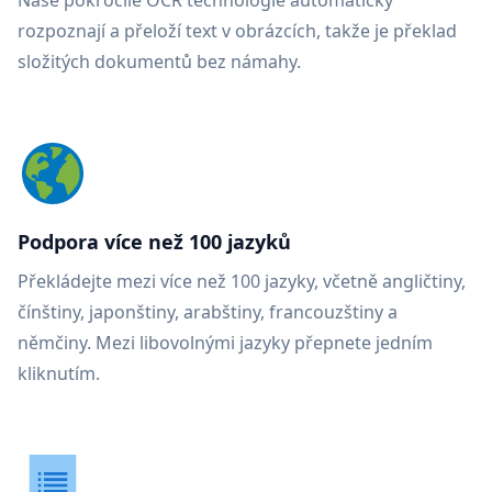
Naše pokročilé OCR technologie automaticky
rozpoznají a přeloží text v obrázcích, takže je překlad
složitých dokumentů bez námahy.
Podpora více než 100 jazyků
Překládejte mezi více než 100 jazyky, včetně angličtiny,
čínštiny, japonštiny, arabštiny, francouzštiny a
němčiny. Mezi libovolnými jazyky přepnete jedním
kliknutím.