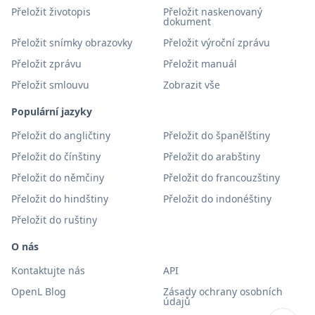
Přeložit životopis
Přeložit naskenovaný
dokument
Přeložit snímky obrazovky
Přeložit výroční zprávu
Přeložit zprávu
Přeložit manuál
Přeložit smlouvu
Zobrazit vše
Populární jazyky
Přeložit do angličtiny
Přeložit do španělštiny
Přeložit do čínštiny
Přeložit do arabštiny
Přeložit do němčiny
Přeložit do francouzštiny
Přeložit do hindštiny
Přeložit do indonéštiny
Přeložit do ruštiny
O nás
Kontaktujte nás
API
OpenL Blog
Zásady ochrany osobních
údajů