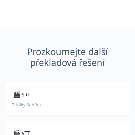
Prozkoumejte další
překladová řešení
🎬
SRT
Titulky SubRip
🎬
VTT