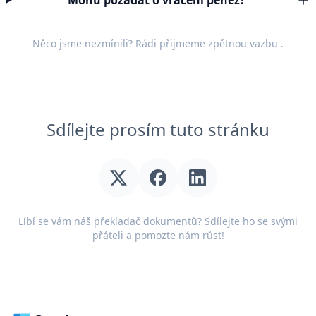
Mohu požádat o vrácení peněz?
Něco jsme nezmínili? Rádi přijmeme
zpětnou vazbu
.
Sdílejte prosím tuto stránku
Líbí se vám náš překladač dokumentů? Sdílejte ho se svými
přáteli a pomozte nám růst!