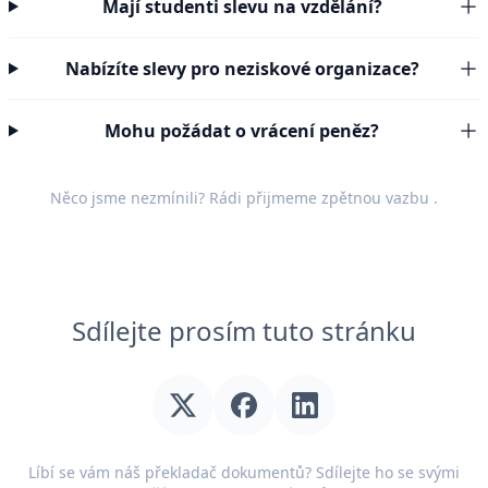
Mají studenti slevu na vzdělání?
Nabízíte slevy pro neziskové organizace?
Mohu požádat o vrácení peněz?
Něco jsme nezmínili? Rádi přijmeme
zpětnou vazbu
.
Sdílejte prosím tuto stránku
Líbí se vám náš překladač dokumentů? Sdílejte ho se svými