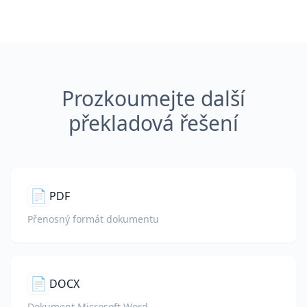
Prozkoumejte další
překladová řešení
📄
PDF
Přenosný formát dokumentu
📄
DOCX
Dokument Microsoft Word