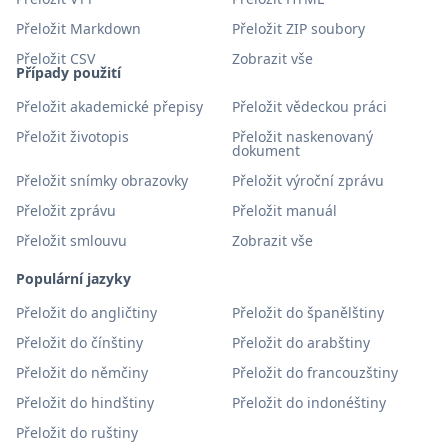
Přeložit Markdown
Přeložit ZIP soubory
Přeložit CSV
Zobrazit vše
Případy použití
Přeložit akademické přepisy
Přeložit vědeckou práci
Přeložit životopis
Přeložit naskenovaný
dokument
Přeložit snímky obrazovky
Přeložit výroční zprávu
Přeložit zprávu
Přeložit manuál
Přeložit smlouvu
Zobrazit vše
Populární jazyky
Přeložit do angličtiny
Přeložit do španělštiny
Přeložit do čínštiny
Přeložit do arabštiny
Přeložit do němčiny
Přeložit do francouzštiny
Přeložit do hindštiny
Přeložit do indonéštiny
Přeložit do ruštiny