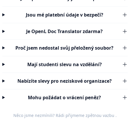
Jsou mé platební údaje v bezpečí?
Je OpenL Doc Translator zdarma?
Proč jsem nedostal svůj přeložený soubor?
Mají studenti slevu na vzdělání?
Nabízíte slevy pro neziskové organizace?
Mohu požádat o vrácení peněz?
Něco jsme nezmínili? Rádi přijmeme
zpětnou vazbu
.