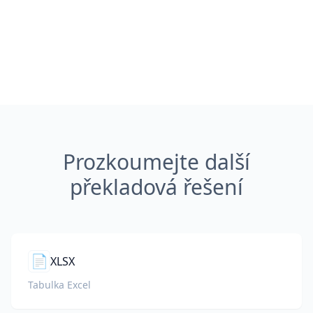
Prozkoumejte další
překladová řešení
📄
XLSX
Tabulka Excel