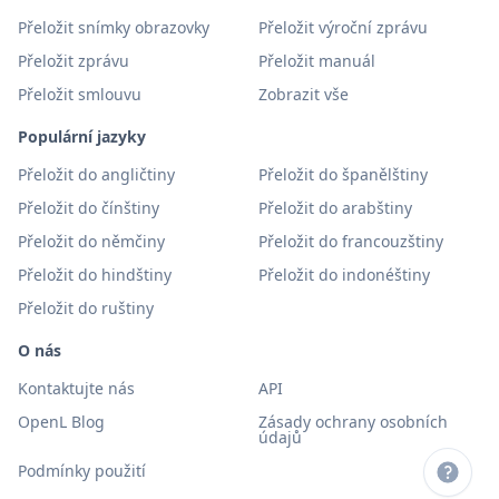
Přeložit snímky obrazovky
Přeložit výroční zprávu
Přeložit zprávu
Přeložit manuál
Přeložit smlouvu
Zobrazit vše
Populární jazyky
Přeložit do angličtiny
Přeložit do španělštiny
Přeložit do čínštiny
Přeložit do arabštiny
Přeložit do němčiny
Přeložit do francouzštiny
Přeložit do hindštiny
Přeložit do indonéštiny
Přeložit do ruštiny
O nás
Kontaktujte nás
API
OpenL Blog
Zásady ochrany osobních
údajů
Podmínky použití