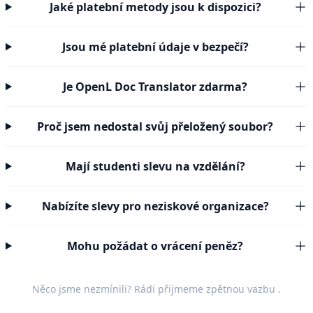
Jaké platební metody jsou k dispozici?
Jsou mé platební údaje v bezpečí?
Je OpenL Doc Translator zdarma?
Proč jsem nedostal svůj přeložený soubor?
Mají studenti slevu na vzdělání?
Nabízíte slevy pro neziskové organizace?
Mohu požádat o vrácení peněz?
Něco jsme nezmínili? Rádi přijmeme
zpětnou vazbu
.