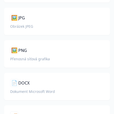
🖼️
JPG
Obrázek JPEG
🖼️
PNG
Přenosná síťová grafika
📄
DOCX
Dokument Microsoft Word