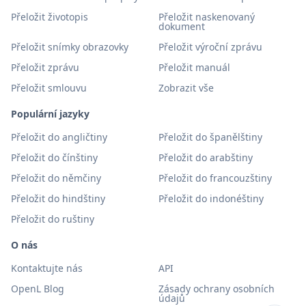
Přeložit životopis
Přeložit naskenovaný
dokument
Přeložit snímky obrazovky
Přeložit výroční zprávu
Přeložit zprávu
Přeložit manuál
Přeložit smlouvu
Zobrazit vše
Populární jazyky
Přeložit do angličtiny
Přeložit do španělštiny
Přeložit do čínštiny
Přeložit do arabštiny
Přeložit do němčiny
Přeložit do francouzštiny
Přeložit do hindštiny
Přeložit do indonéštiny
Přeložit do ruštiny
O nás
Kontaktujte nás
API
OpenL Blog
Zásady ochrany osobních
údajů