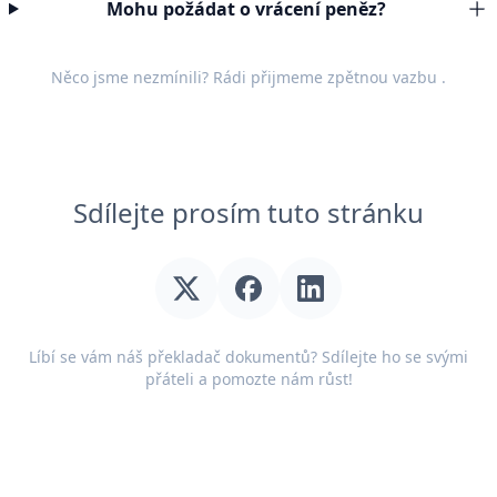
Mohu požádat o vrácení peněz?
Něco jsme nezmínili? Rádi přijmeme
zpětnou vazbu
.
Sdílejte prosím tuto stránku
Líbí se vám náš překladač dokumentů? Sdílejte ho se svými
přáteli a pomozte nám růst!