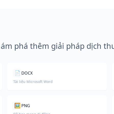
ám phá thêm giải pháp dịch th
📄
DOCX
Tài liệu Microsoft Word
🖼️
PNG