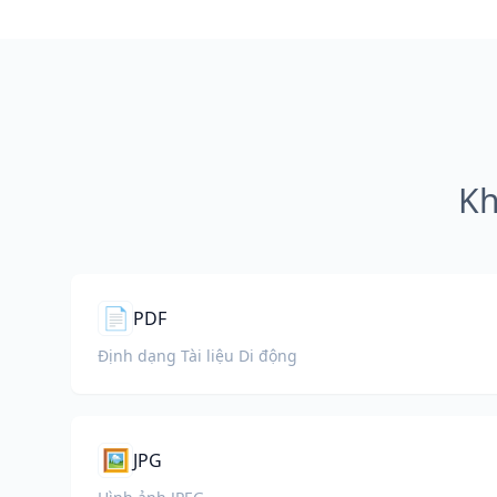
Kh
📄
PDF
Định dạng Tài liệu Di động
🖼️
JPG