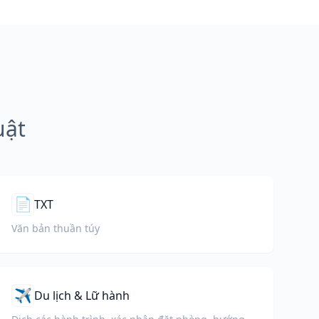
uật
📄
TXT
Văn bản thuần túy
✈️
Du lịch & Lữ hành