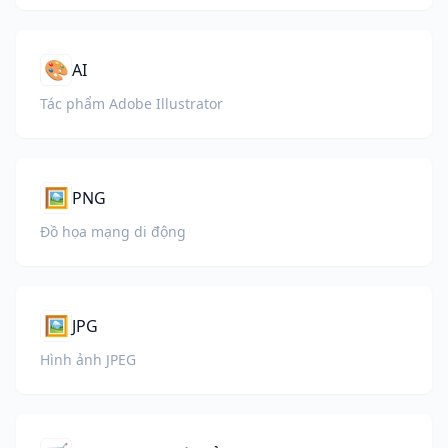
🎨
AI
Tác phẩm Adobe Illustrator
🖼️
PNG
Đồ họa mạng di động
🖼️
JPG
Hình ảnh JPEG