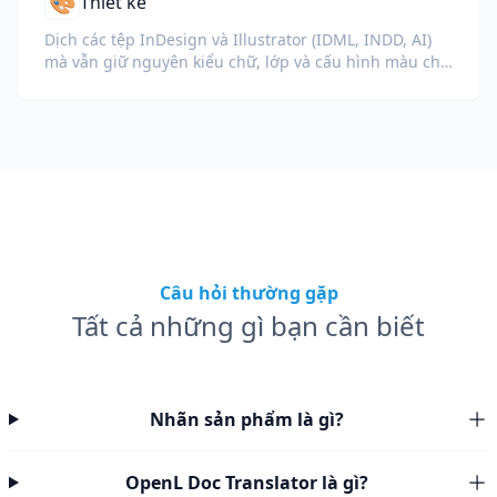
🎨
Thiết kế
Dịch các tệp InDesign và Illustrator (IDML, INDD, AI)
mà vẫn giữ nguyên kiểu chữ, lớp và cấu hình màu cho
các nhà thiết kế và đội ngũ thương hiệu.
Câu hỏi thường gặp
Tất cả những gì bạn cần biết
Nhãn sản phẩm là gì?
OpenL Doc Translator là gì?