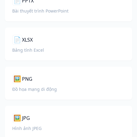
📄
PPTX
Bài thuyết trình PowerPoint
📄
XLSX
Bảng tính Excel
🖼️
PNG
Đồ họa mạng di động
🖼️
JPG
Hình ảnh JPEG