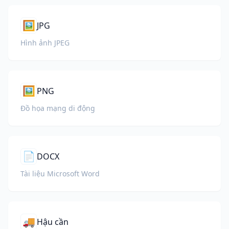
🖼️
JPG
Hình ảnh JPEG
🖼️
PNG
Đồ họa mạng di động
📄
DOCX
Tài liệu Microsoft Word
🚚
Hậu cần